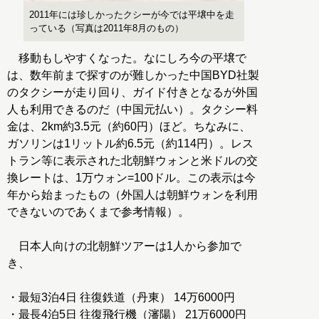
2011年には珍しかったクシーが今では平壌中を走
っている（写真は2011年8月のもの）
移動もしやすくなった。なにしろ今の平壌で
は、数年前まで探すのが難しかった中国BYD社製
のタクシーが走り回り、ガイド付きとなるが外国
人も利用できるのだ（中国元払い）。タクシー料
金は、2km約3.5元（約60円）ほど。ちなみに、
ガソリンは1リットル約6.5元（約114円）。レス
トラン等に表示された北朝鮮ウォンと米ドルの交
換レートは、1万ウォン=100ドル。この表示は今
年から始まったもの（外国人は朝鮮ウォンを利用
できないのであくまで参考情報）。
日本人向けの北朝鮮ツアーは1人から参加で
き、
・最短3泊4日 往復鉄道（丹東） 14万6000円
・最長4泊5日 往復飛行機（瀋陽） 21万6000円