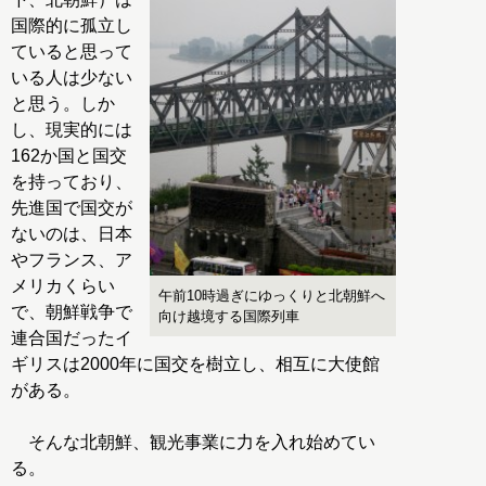
国際的に孤立し
ていると思って
いる人は少ない
と思う。しか
し、現実的には
162か国と国交
を持っており、
先進国で国交が
ないのは、日本
やフランス、ア
メリカくらい
午前10時過ぎにゆっくりと北朝鮮へ
で、朝鮮戦争で
向け越境する国際列車
連合国だったイ
ギリスは2000年に国交を樹立し、相互に大使館
がある。
そんな北朝鮮、観光事業に力を入れ始めてい
る。