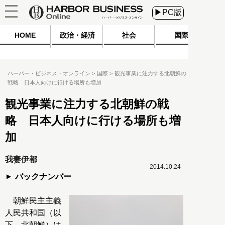
▶PC版
HOME
政治・経済
社会
国際
ハーバー・ビジネス・オンライン
国際
観光事業に注力する北朝鮮の
戦略 日本人向けに行ける場所も増加
観光事業に注力する北朝鮮の戦
略 日本人向けに行ける場所も増
加
我妻伊都
2014.10.24
バックナンバー
朝鮮民主主義
人民共和国（以
下、北朝鮮）は