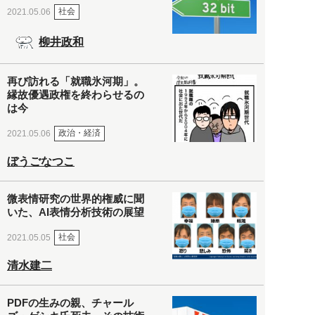
社会
2021.05.06
柳井政和
再び訪れる「就職氷河期」。
縁故優遇政権を終わらせるの
は今
政治・経済
2021.05.06
ぼうごなつこ
微表情研究の世界的権威に聞
いた、AI表情分析技術の展望
社会
2021.05.05
清水建二
PDFの生みの親、チャール