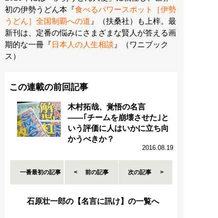
初の伊勢うどん本『
食べるパワースポット［伊勢
うどん］全国制覇への道
』（扶桑社）も上梓。最
新刊は、定番の悩みにさまざまな賢人が答える画
期的な一冊『
日本人の人生相談
』（ワニブック
ス）
この連載の前回記事
木村拓哉、覚悟の名言
――｢チームを崩壊させた｣と
いう評価に人はいかに立ち向
かうべきか？
2016.08.19
一番最初の記事
前の記事
次の記事
石原壮一郎の【名言に訊け】の一覧へ