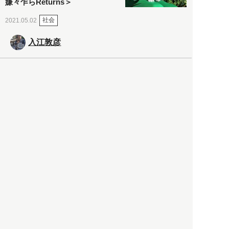
嫌々乍らReturns＞
社会
2021.05.02
入江敦彦
「ケーキの出前」に「高級ブ
ランドのサブスク」も――コ
ロナ禍のなか「進化」する百
貨店
政治・経済
2021.05.02
都市商業研究所
「高度外国人材」という言葉
に潜む欺瞞と、日本が搾取し
依存する圧倒的多数の外国人
労働者の実像とは？
社会
2021.05.01