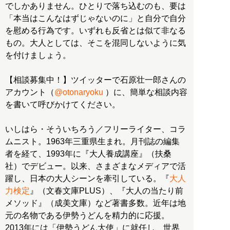
でしかありません。ひとりで落ち込むのも、要は
「本当はこんなはずじゃないのに」と自分で自分
を慰める行為です。いずれも反省とは似て非なる
もの。大人としては、そこを混同しないように気
を付けましょう。
【相談募集中！】ツイッターで石原壮一郎さんの
アカウント（
@otonaryoku
）に、簡単な相談内容
を書いて呼びかけてください。
いしはら・そういちろう／フリーライター、コラ
ムニスト。1963年三重県生まれ。月刊誌の編集
者を経て、1993年に『大人養成講座』（扶桑
社）でデビュー。以来、さまざまなメディアで活
躍し、日本の大人シーンを牽引している。『
大人
力検定
』（文春文庫PLUS）、『大人の当たり前
メソッド』（成美文庫）など著書多数。近年は地
元の名物である伊勢うどんを精力的に応援。
2013年には「伊勢うどん大使」に就任し、世界