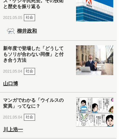
ズ・ゲシキ氏死去。その技術
と歴史を振り返る
社会
2021.05.05
柳井政和
新年度で登場した「どうして
もソリが合わない同僚」と付
き合う方法
社会
2021.05.04
山口博
マンガでわかる「ウイルスの
変異」ってなに？
社会
2021.05.04
川上浩一