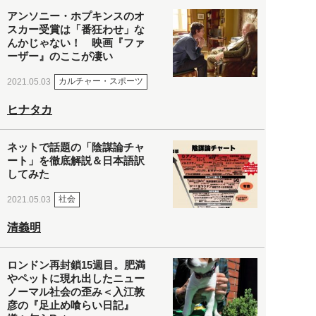
アンソニー・ホプキンスのオ
スカー受賞は「番狂わせ」な
んかじゃない！ 映画『ファ
ーザー』のここが凄い
カルチャー・スポーツ
2021.05.03
ヒナタカ
ネットで話題の「陰謀論チャ
ート」を徹底解説＆日本語訳
してみた
社会
2021.05.03
清義明
ロンドン再封鎖15週目。肥満
やペットに現れ出したニュー
ノーマル社会の歪み＜入江敦
彦の『足止め喰らい日記』