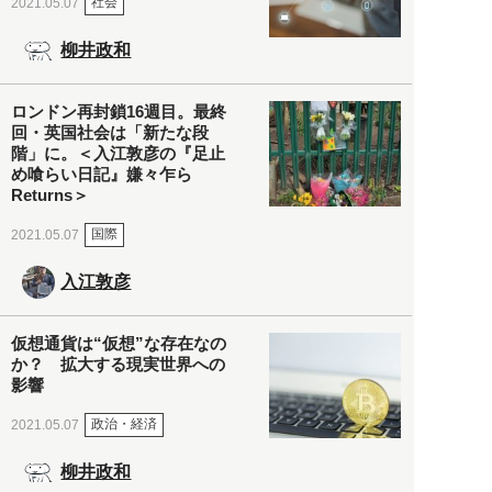
社会
2021.05.07
柳井政和
ロンドン再封鎖16週目。最終
回・英国社会は「新たな段
階」に。＜入江敦彦の『足止
め喰らい日記』嫌々乍ら
Returns＞
国際
2021.05.07
入江敦彦
仮想通貨は“仮想”な存在なの
か？ 拡大する現実世界への
影響
政治・経済
2021.05.07
柳井政和