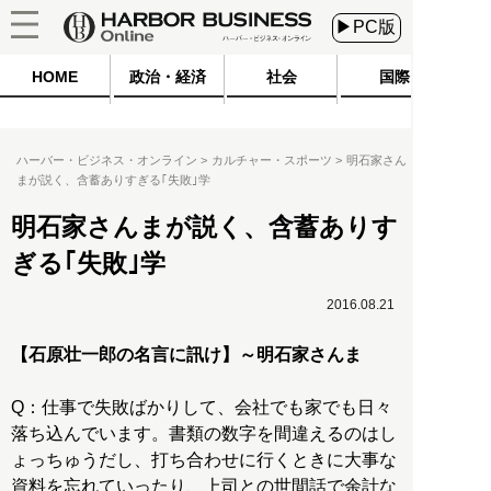
▶PC版
HOME
政治・経済
社会
国際
ハーバー・ビジネス・オンライン
カルチャー・スポーツ
明石家さん
まが説く、含蓄ありすぎる｢失敗｣学
明石家さんまが説く、含蓄ありす
ぎる｢失敗｣学
2016.08.21
【石原壮一郎の名言に訊け】～明石家さんま
Q：仕事で失敗ばかりして、会社でも家でも日々
落ち込んでいます。書類の数字を間違えるのはし
ょっちゅうだし、打ち合わせに行くときに大事な
資料を忘れていったり、上司との世間話で余計な