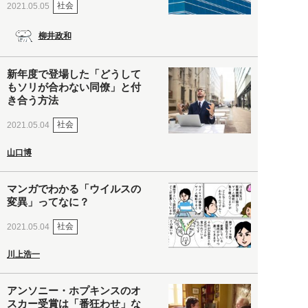
社会
2021.05.05
柳井政和
新年度で登場した「どうして
もソリが合わない同僚」と付
き合う方法
社会
2021.05.04
山口博
マンガでわかる「ウイルスの
変異」ってなに？
社会
2021.05.04
川上浩一
アンソニー・ホプキンスのオ
スカー受賞は「番狂わせ」な