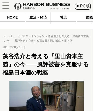
▶PC版
HOME
政治・経済
社会
国際
ハーバー・ビジネス・オンライン
藻谷浩介と考える「里山資本主義」
の今――風評被害を克服する福島日本酒の戦略
日本酒
2016年08月15日
藻谷浩介と考える「里山資本主
義」の今――風評被害を克服する
福島日本酒の戦略