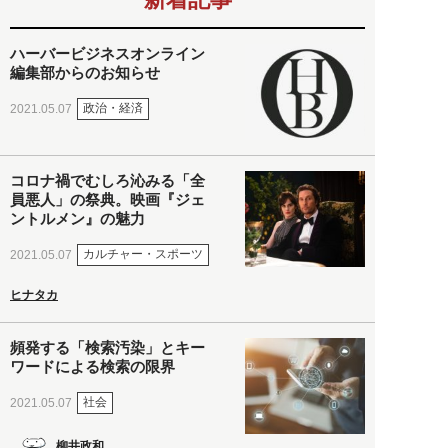
ハーバービジネスオンライン
編集部からのお知らせ
政治・経済
2021.05.07
コロナ禍でむしろ沁みる「全
員悪人」の祭典。映画『ジェ
ントルメン』の魅力
カルチャー・スポーツ
2021.05.07
ヒナタカ
頻発する「検索汚染」とキー
ワードによる検索の限界
社会
2021.05.07
柳井政和