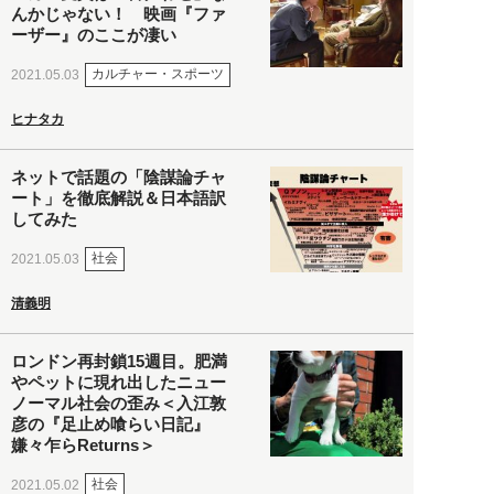
んかじゃない！ 映画『ファ
ーザー』のここが凄い
カルチャー・スポーツ
2021.05.03
ヒナタカ
ネットで話題の「陰謀論チャ
ート」を徹底解説＆日本語訳
してみた
社会
2021.05.03
清義明
ロンドン再封鎖15週目。肥満
やペットに現れ出したニュー
ノーマル社会の歪み＜入江敦
彦の『足止め喰らい日記』
嫌々乍らReturns＞
社会
2021.05.02