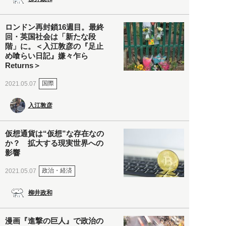
ロンドン再封鎖16週目。最終
回・英国社会は「新たな段
階」に。＜入江敦彦の『足止
め喰らい日記』嫌々乍ら
Returns＞
国際
2021.05.07
入江敦彦
仮想通貨は“仮想”な存在なの
か？ 拡大する現実世界への
影響
政治・経済
2021.05.07
柳井政和
漫画『進撃の巨人』で政治の