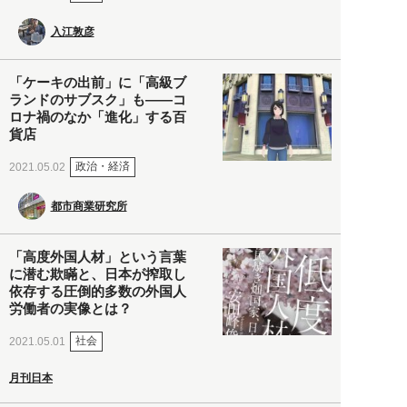
入江敦彦
「ケーキの出前」に「高級ブ
ランドのサブスク」も――コ
ロナ禍のなか「進化」する百
貨店
政治・経済
2021.05.02
都市商業研究所
「高度外国人材」という言葉
に潜む欺瞞と、日本が搾取し
依存する圧倒的多数の外国人
労働者の実像とは？
社会
2021.05.01
月刊日本