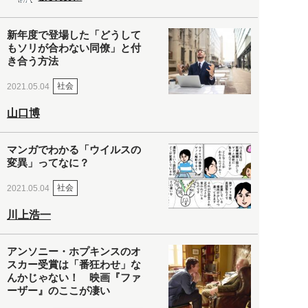
新年度で登場した「どうして
もソリが合わない同僚」と付
き合う方法
社会
2021.05.04
山口博
マンガでわかる「ウイルスの
変異」ってなに？
社会
2021.05.04
川上浩一
アンソニー・ホプキンスのオ
スカー受賞は「番狂わせ」な
んかじゃない！ 映画『ファ
ーザー』のここが凄い