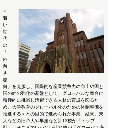
＜
若
い
世
代
の
「
内
向
き
志
向」を克服し、国際的な産業競争力の向上や国と
国の絆の強化の基盤として、グローバルな舞台に
積極的に挑戦し活躍できる人材の育成を図るた
め、大学教育のグローバル化のための体制整備を
推進する＞との目的で進められた事業。結果、東
大などの旧帝大や早慶など計13校が「トップ
型」、そこまでいかない計24校が「グローバル牽