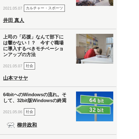
カルチャー・スポーツ
2021.05.07
井田 真人
上司の「応援」なんて部下に
は響かない！？ 今すぐ職場
に導入するべきモチベーショ
ンアップの方法
社会
2021.05.07
山本マサヤ
64bitへのWindowsの流れ。そ
して、32bit版Windowsの終焉
社会
2021.05.06
柳井政和