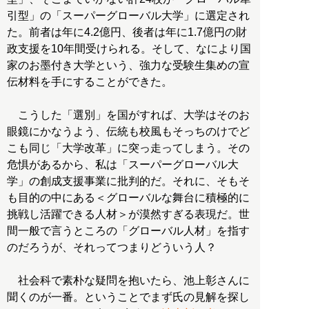
引型」の「スーパーグローバル大学」に選定され
た。前者は年に4.2億円、後者は年に1.7億円の財
政支援を10年間受けられる。そして、なにより国
家のお墨付き大学という、強力な受験生集めの宣
伝材料を手にすることができた。
こうした「選別」を国がすれば、大学はそのお
眼鏡にかなうよう、伝統も校風もそっちのけでど
こも同じ「大学改革」に突っ走ってしまう。その
危惧があるから、私は「スーパーグローバル大
学」の創成支援事業に批判的だ。それに、そもそ
も目的の中にある＜グローバルな舞台に積極的に
挑戦し活躍できる人材＞が漠然すぎる表現だ。世
間一般で言うところの「グローバル人材」を指す
のだろうが、それってつまりどういう人？
社会科で素朴な疑問を抱いたら、池上彰さんに
聞くのが一番。ということでまず氏の見解を探し