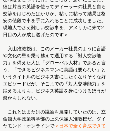
彼は片言の英語を使ってディーラーの社員と自ら
交渉をはじめたばかりか、粘りに粘って結局は格
安の値段で車を手に入れることに成功しました。
現地人でさえ難しい交渉事を、アメリカに来て2
日目の人が成し遂げたのです＞
入山准教授は、このメーカー社員のように言語
や文化の壁を乗り越えて通用する「対人交渉能
力」を備えた人は「グローバル人材」であると言
う。「できるビジネスマンに英語は要らない」と
いうタイトルのビジネス書にしたくなりそうな好
エピソードだが、そこまでの「対人交渉能力」を
鍛えるよりも、ビジネス英語を身につけるほうが
楽かもしれない。
これとはまた別の議論を展開していたのは、立
命館大学政策科学部の上久保誠人准教授だ。ダイ
ヤモンド・オンラインで
＜日本で全く育成できて