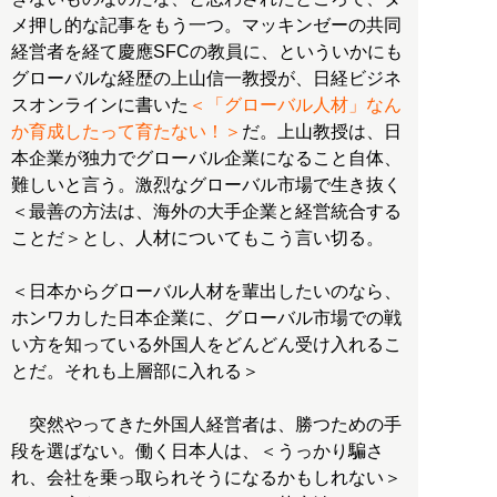
メ押し的な記事をもう一つ。マッキンゼーの共同
経営者を経て慶應SFCの教員に、といういかにも
グローバルな経歴の上山信一教授が、日経ビジネ
スオンラインに書いた
＜「グローバル人材」なん
か育成したって育たない！＞
だ。上山教授は、日
本企業が独力でグローバル企業になること自体、
難しいと言う。激烈なグローバル市場で生き抜く
＜最善の方法は、海外の大手企業と経営統合する
ことだ＞とし、人材についてもこう言い切る。
＜日本からグローバル人材を輩出したいのなら、
ホンワカした日本企業に、グローバル市場での戦
い方を知っている外国人をどんどん受け入れるこ
とだ。それも上層部に入れる＞
突然やってきた外国人経営者は、勝つための手
段を選ばない。働く日本人は、＜うっかり騙さ
れ、会社を乗っ取られそうになるかもしれない＞