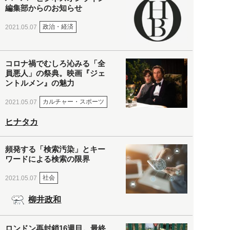
編集部からのお知らせ
政治・経済
2021.05.07
コロナ禍でむしろ沁みる「全
員悪人」の祭典。映画『ジェ
ントルメン』の魅力
カルチャー・スポーツ
2021.05.07
ヒナタカ
頻発する「検索汚染」とキー
ワードによる検索の限界
社会
2021.05.07
柳井政和
ロンドン再封鎖16週目。最終