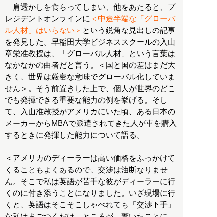
肩透かしを食らってしまい、他をあたると、プ
レジデントオンラインに
＜中途半端な「グローバ
ル人材」はいらない＞
という鋭角な見出しの記事
を発見した。早稲田大学ビジネススクールの入山
章栄准教授は、「グローバル人材」という言葉は
なかなかの曲者だと言う。＜国と国の差はまだ大
きく、世界は厳密な意味でグローバル化していま
せん＞。そう前置きした上で、個人が世界のどこ
でも発揮できる重要な能力の例を挙げる。そし
て、入山准教授がアメリカにいた頃、ある日本の
メーカーからMBAで派遣されてきた人が車を購入
するときに発揮した能力について語る。
＜アメリカのディーラーは高い価格をふっかけて
くることもよくあるので、交渉は油断なりませ
ん。そこで私は英語が苦手な彼がディーラーに行
くのに付き添うことになりました。いざ現場に行
くと、英語はそこそこしゃべれても「交渉下手」
な私はまごつくだけ。ところが、驚いたことに、