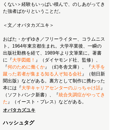
くない＞経験もいっぱい積んで、のしあがってき
た強者ばかりということだ。
＜文／オバタカズユキ＞
おばた・かずゆき／フリーライター、コラムニス
ト。1964年東京都生まれ。大学卒業後、一瞬の
出版社勤務を経て、1989年より文筆業に。著書
に『
大学図鑑！
』（ダイヤモンド社、監修）、
『
何のために働くか
』（幻冬舎文庫）、『
大手を
蹴った若者が集まる知る人ぞ知る会社
』（朝日新
聞出版）などがある。裏方として制作に携わった
本には『
大学キャリアセンターのぶっちゃけ話
』
（ソフトバンク新書）、『
統合失調症がやってき
た
』（イースト・プレス）などがある。
オバタカズユキ
ハッシュタグ