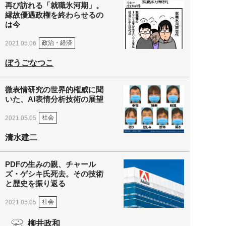
再び訪れる「就職氷河期」。
縁故優遇政権を終わらせるの
は今
政治・経済
2021.05.06
ぼうごなつこ
微表情研究の世界的権威に聞
いた、AI表情分析技術の展望
社会
2021.05.05
清水建二
PDFの生みの親、チャール
ズ・ゲシキ氏死去。その技術
と歴史を振り返る
社会
2021.05.05
柳井政和