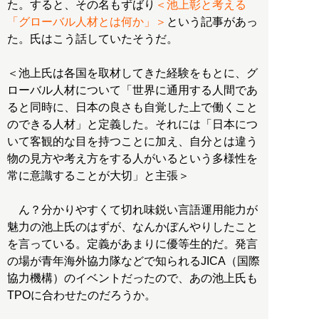
た。すると、その名もずばり
＜池上彰と考える
「グローバル人材とは何か」＞
という記事があっ
た。氏はこう話していたそうだ。
＜池上氏は各国を取材してきた経験をもとに、グ
ローバル人材について「世界に通用する人間であ
ると同時に、日本の良さも自覚した上で働くこと
のできる人材」と定義した。それには「日本につ
いて客観的な目を持つことに加え、自分とは違う
物の見方や考え方をする人がいるという多様性を
常に意識することが大切」と主張＞
ん？分かりやすくて切れ味鋭い言語運用能力が
魅力の池上氏のはずが、なんかぼんやりしたこと
を言っている。定義があまりに優等生的だ。発言
の場が青年海外協力隊などで知られるJICA（国際
協力機構）のイベントだったので、あの池上氏も
TPOに合わせたのだろうか。