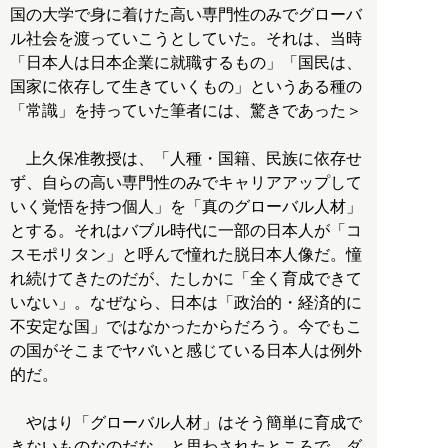
国の大学で身に着けた高い専門性のみでグローバ
ル社会を渡っていこうとしていた。それは、当時
「日本人は日本企業に就職するもの」「国民は、
国家に依存して生きていくもの」というある種の
「常識」を持っていた筆者には、驚きであった＞
上久保准教授は、「人種・国籍、民族に依存せ
ず、自らの高い専門性のみでキャリアアップして
いく覚悟を持つ個人」を「真のグローバル人材」
とする。それはバブル時代に一部の日本人が「コ
スモポリタン」と呼んで憧れた脱日本人像だ。憧
れ続けてきたのだが、たしかに「全く育成できて
いない」。なぜなら、日本は「政治的・経済的に
不安定な国」ではなかったからだろう。今でもこ
の国がそこまでヤバいと感じている日本人は例外
的だ。
やはり「グローバル人材」はそう簡単に育成で
きないものなのだな、と思わされたところで、ダ