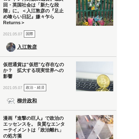
回・英国社会は「新たな段
階」に。＜入江敦彦の『足止
め喰らい日記』嫌々乍ら
Returns＞
国際
2021.05.07
入江敦彦
仮想通貨は“仮想”な存在なの
か？ 拡大する現実世界への
影響
政治・経済
2021.05.07
柳井政和
漫画『進撃の巨人』で政治の
エッセンスを。 良質なエンタ
ーテイメントは「政治離れ」
の処方箋