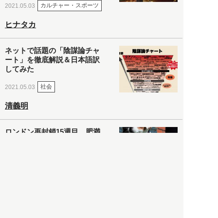
カルチャー・スポーツ
2021.05.03
ヒナタカ
ネットで話題の「陰謀論チャ
ート」を徹底解説＆日本語訳
してみた
社会
2021.05.03
清義明
ロンドン再封鎖15週目。肥満
やペットに現れ出したニュー
ノーマル社会の歪み＜入江敦
彦の『足止め喰らい日記』
嫌々乍らReturns＞
社会
2021.05.02
入江敦彦