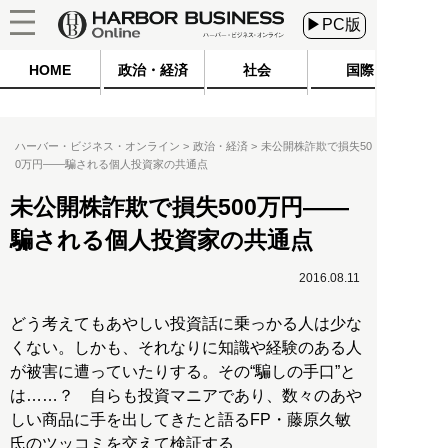
▶PC版
HOME
政治・経済
社会
国際
ハーバー・ビジネス・オンライン
政治・経済
未公開株詐欺で損失50
0万円――騙される個人投資家の共通点
未公開株詐欺で損失500万円――
騙される個人投資家の共通点
2016.08.11
どう考えてもあやしい投資話に乗っかる人は少な
くない。しかも、それなりに知識や経験のある人
が被害に遭っていたりする。その“騙しの手口”と
は……？ 自らも投資マニアであり、数々のあや
しい商品に手を出してきたと語るFP・藤原久敏
氏のツッコミを交えて検証する