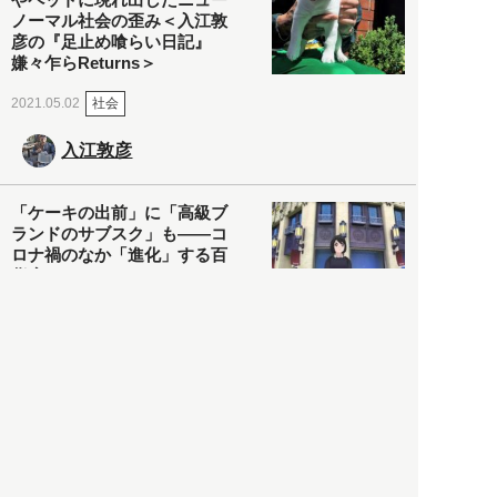
ノーマル社会の歪み＜入江敦
彦の『足止め喰らい日記』
嫌々乍らReturns＞
社会
2021.05.02
入江敦彦
「ケーキの出前」に「高級ブ
ランドのサブスク」も――コ
ロナ禍のなか「進化」する百
貨店
政治・経済
2021.05.02
都市商業研究所
「高度外国人材」という言葉
に潜む欺瞞と、日本が搾取し
依存する圧倒的多数の外国人
労働者の実像とは？