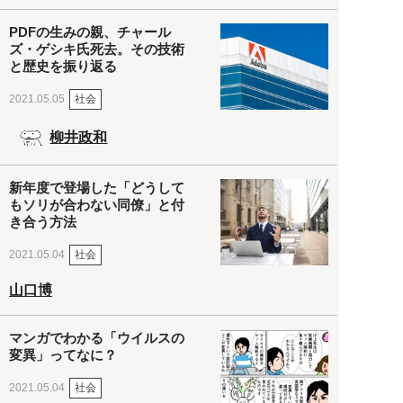
PDFの生みの親、チャール
ズ・ゲシキ氏死去。その技術
と歴史を振り返る
社会
2021.05.05
柳井政和
新年度で登場した「どうして
もソリが合わない同僚」と付
き合う方法
社会
2021.05.04
山口博
マンガでわかる「ウイルスの
変異」ってなに？
社会
2021.05.04