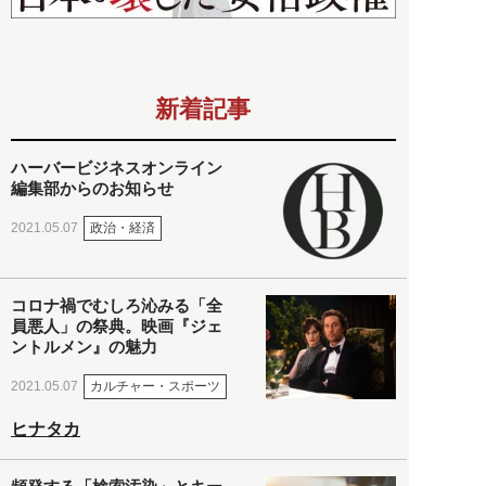
新着記事
ハーバービジネスオンライン
編集部からのお知らせ
政治・経済
2021.05.07
コロナ禍でむしろ沁みる「全
員悪人」の祭典。映画『ジェ
ントルメン』の魅力
カルチャー・スポーツ
2021.05.07
ヒナタカ