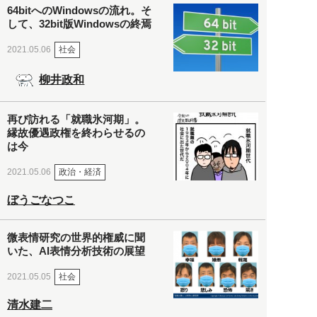
64bitへのWindowsの流れ。そ
して、32bit版Windowsの終焉
社会
2021.05.06
柳井政和
再び訪れる「就職氷河期」。
縁故優遇政権を終わらせるの
は今
政治・経済
2021.05.06
ぼうごなつこ
微表情研究の世界的権威に聞
いた、AI表情分析技術の展望
社会
2021.05.05
清水建二