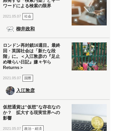
頻発する「検索汚染」とキー
ワードによる検索の限界
社会
2021.05.07
柳井政和
ロンドン再封鎖16週目。最終
回・英国社会は「新たな段
階」に。＜入江敦彦の『足止
め喰らい日記』嫌々乍ら
Returns＞
国際
2021.05.07
入江敦彦
仮想通貨は“仮想”な存在なの
か？ 拡大する現実世界への
影響
政治・経済
2021.05.07