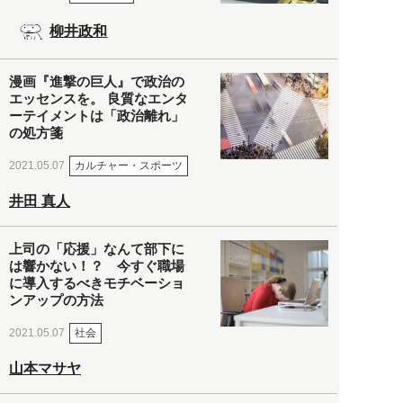
柳井政和
漫画『進撃の巨人』で政治の
エッセンスを。 良質なエンタ
ーテイメントは「政治離れ」
の処方箋
カルチャー・スポーツ
2021.05.07
井田 真人
上司の「応援」なんて部下に
は響かない！？ 今すぐ職場
に導入するべきモチベーショ
ンアップの方法
社会
2021.05.07
山本マサヤ