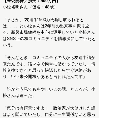
【未公開株／損失：500万円】
小松裕明さん（仮名・48歳）
「まさか、“友達”に500万円騙し取られると
は……」と小松さんは2年前の出来事を振り返
る。新興市場銘柄を中心に運用していた小松さん
はSNS上の株コミュニティを情報源にしていたと
いう。
「そんなとき、コミュニティの人から友達申請が
来たんです。猿マネで簡単に儲かっていたし、情
報交換できると思って快諾したらすぐ連絡があ
り、いい未公開株があると言われたんです」
誰がどう見てもあやしいこの話。ところが、小
松さんは違った。
「気分は有頂天ですよ！ 政治家が大儲けした話
はよく聞いていたし、自分に一生関係ないと思っ