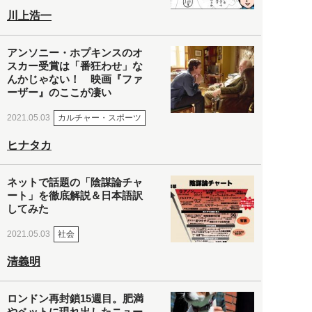
川上浩一
アンソニー・ホプキンスのオ
スカー受賞は「番狂わせ」な
んかじゃない！ 映画『ファ
ーザー』のここが凄い
カルチャー・スポーツ
2021.05.03
ヒナタカ
ネットで話題の「陰謀論チャ
ート」を徹底解説＆日本語訳
してみた
社会
2021.05.03
清義明
ロンドン再封鎖15週目。肥満
やペットに現れ出したニュー