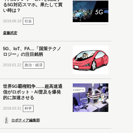
る5G対応スマホ。果たして買
い時は？
社会
2019.06.18
斎藤武宏
5G、IoT、FA…「国策テクノ
ロジー」の注目銘柄
政治・経済
2019.01.22
世界5G覇権戦争……超高速通
信がロボット・AI普及を爆発
的に加速させる
科学
2018.03.31
ロボティア編集部