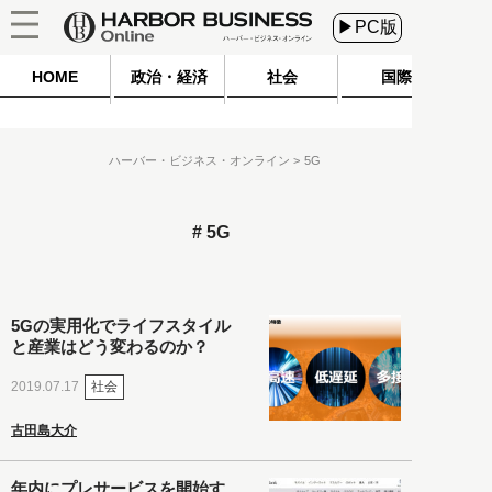
▶PC版
HOME
政治・経済
社会
国際
ハーバー・ビジネス・オンライン
5G
5G
5Gの実用化でライフスタイル
と産業はどう変わるのか？
社会
2019.07.17
古田島大介
年内にプレサービスを開始す