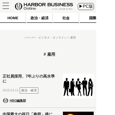
▶PC版
HOME
政治・経済
社会
国際
ハーバー・ビジネス・オンライン
雇用
雇用
正社員採用、7年ぶりの高水準
に
政治・経済
2015.03.13
HBO編集部
中国最大の祝日「春節」後に