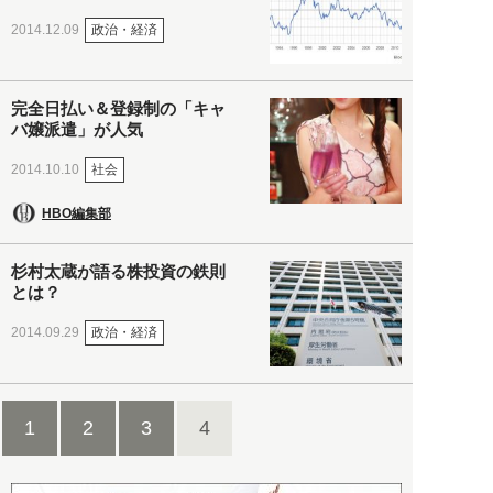
政治・経済
2014.12.09
完全日払い＆登録制の「キャ
バ嬢派遣」が人気
社会
2014.10.10
HBO編集部
杉村太蔵が語る株投資の鉄則
とは？
政治・経済
2014.09.29
1
2
3
4