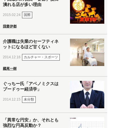
潰れる店が多い理由
国際
2015.02.24
我妻伊都
介護職は失業のセーフティネ
ットになるほど甘くない
カルチャー・スポーツ
2014.12.16
國尾一樹
ぐっちー氏「アベノミクスは
ブードゥー経済学」
未分類
2014.12.15
「異常な円安」か、それとも
強烈な円高反動か？