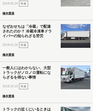
社会
2019.02.24
橋本愛喜
なぜおせちは「冷蔵」で配達
されたのか？ 冷蔵冷凍車ドラ
イバーの知られざる苦労
社会
2019.01.26
橋本愛喜
一般人にはわからない、大型
トラックがノロノロ運転にな
らざるを得ない事情
社会
2018.10.15
橋本愛喜
トラックの近くにいるときは