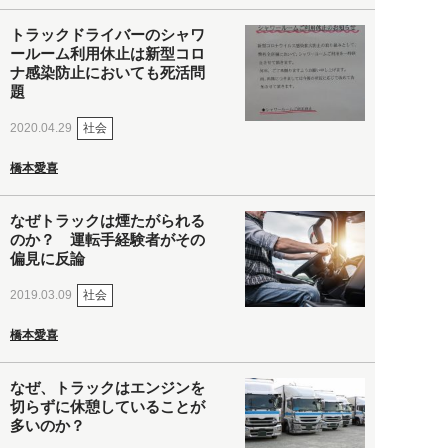
トラックドライバーのシャワ
ールーム利用休止は新型コロ
ナ感染防止においても死活問
題
社会
2020.04.29
橋本愛喜
なぜトラックは煙たがられる
のか？ 運転手経験者がその
偏見に反論
社会
2019.03.09
橋本愛喜
なぜ、トラックはエンジンを
切らずに休憩していることが
多いのか？