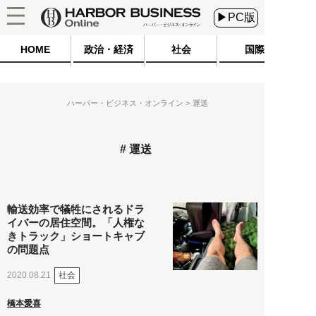
▶PC版
HOME
政治・経済
社会
国際
ハーバー・ビジネス・オンライン
運送
運送
輸送効率で犠牲にされるドラ
イバーの居住空間。「人権な
きトラック」ショートキャブ
の問題点
社会
2020.08.21
橋本愛喜