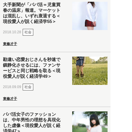
大手新聞が「パパ活＝児童買
春の温床」報道。マーケット
は混乱し、いずれ衰退する＜
現役愛人が説く経済学55＞
社会
2018.10.28
東條才子
勘違い恋愛おじさんを秒速で
鎮静化させるには、ファンサ
ービスと同じ戦略を取る＜現
役愛人が説く経済学49＞
社会
2018.09.09
東條才子
パパ活女子のファッション
は、中年男性の理想を具現化
した虚像＜現役愛人が説く経
済学47＞