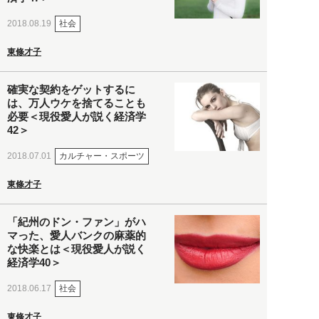
社会
2018.08.19
東條才子
確実な契約をゲットするに
は、万人ウケを捨てることも
必要＜現役愛人が説く経済学
42＞
カルチャー・スポーツ
2018.07.01
東條才子
「紀州のドン・ファン」がハ
マった、愛人バンクの麻薬的
な快楽とは＜現役愛人が説く
経済学40＞
社会
2018.06.17
東條才子