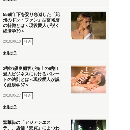
55歳年下を娶り急逝した「紀
州のドン・ファン」型富裕層
の特徴とは＜現役愛人が説く
経済学39＞
社会
2018.06.10
東條才子
2割の優良顧客が売上の8割！
愛人ビジネスにおけるパレー
トの法則とは＜現役愛人が説
く経済学37＞
社会
2018.05.27
東條才子
繁華街の「アジアンエス
テ」、店舗「売買」にまつわ