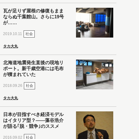
瓦が足りず屋根の修復もまま
ならぬ千葉館山。さらに19号
が……
社会
2019.10.11
タカ大丸
北海道地震発生直後の現地リ
ポート。新千歳空港には毛布
が積まれていた
社会
2018.09.26
タカ大丸
日本が目指すべき経済モデル
はイタリア型？――藻谷浩介
が語る｢脱・競争｣のススメ
社会
2016.09.02