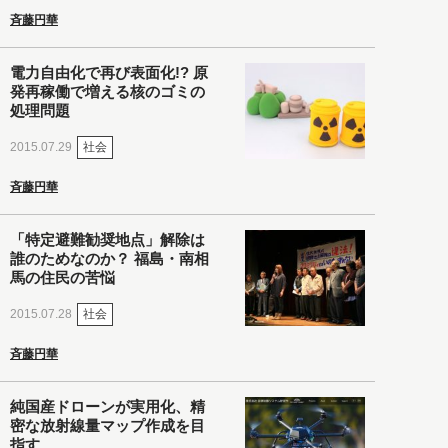
斉藤円華
電力自由化で再び表面化!? 原
発再稼働で増える核のゴミの
処理問題
社会
2015.07.29
斉藤円華
「特定避難勧奨地点」解除は
誰のためなのか？ 福島・南相
馬の住民の苦悩
社会
2015.07.28
斉藤円華
純国産ドローンが実用化、精
密な放射線量マップ作成を目
指す