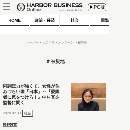
▶PC版
HOME
政治・経済
社会
国際
ハーバー・ビジネス・オンライン
被災地
被災地
同調圧力が強くて、女性が住
みづらい国「日本」～『愛国
者に気をつけろ！』中村真夕
監督に聞く
社会
2020.02.03
熊野雅恵