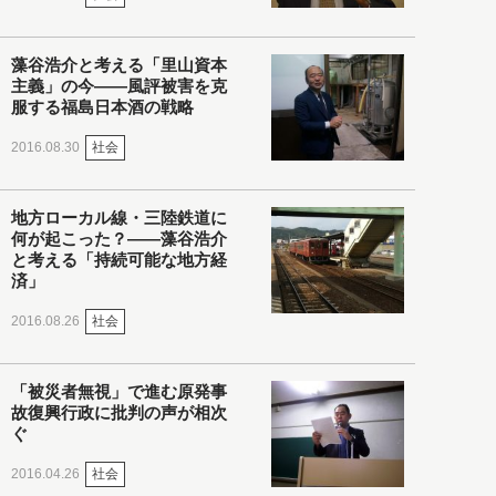
藻谷浩介と考える「里山資本
主義」の今――風評被害を克
服する福島日本酒の戦略
社会
2016.08.30
地方ローカル線・三陸鉄道に
何が起こった？――藻谷浩介
と考える「持続可能な地方経
済」
社会
2016.08.26
「被災者無視」で進む原発事
故復興行政に批判の声が相次
ぐ
社会
2016.04.26