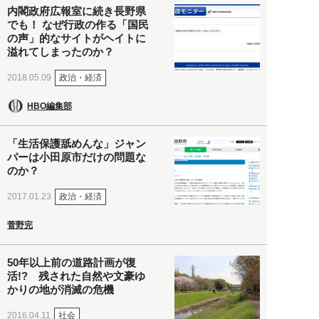
内閣政府広報室に続き長野県
でも！ なぜ行政の作る「国民
の声」的なサイトがヘイトに
溢れてしまったのか？
政治・経済
2018.05.09
HBO編集部
「生活保護舐めんな」ジャン
パーは小田原市だけの問題な
のか？
政治・経済
2017.01.23
菅野完
50年以上前の道路計画が復
活!? 残された自然や文豪ゆ
かりの地が消滅の危機
社会
2016.04.11