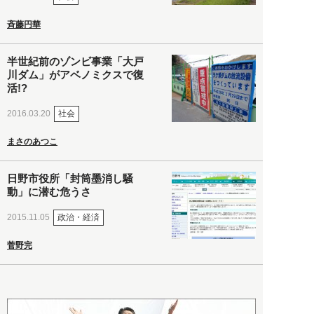
斉藤円華
半世紀前のゾンビ事業「大戸
川ダム」がアベノミクスで復
活!?
社会
2016.03.20
まさのあつこ
日野市役所「封筒墨消し騒
動」に潜む危うさ
政治・経済
2015.11.05
菅野完