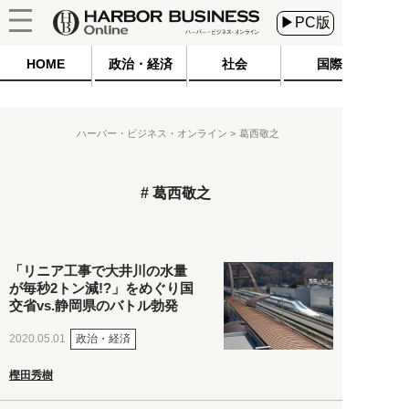
▶PC版
HOME
政治・経済
社会
国際
ハーバー・ビジネス・オンライン
葛西敬之
葛西敬之
「リニア工事で大井川の水量
が毎秒2トン減!?」をめぐり国
交省vs.静岡県のバトル勃発
政治・経済
2020.05.01
樫田秀樹