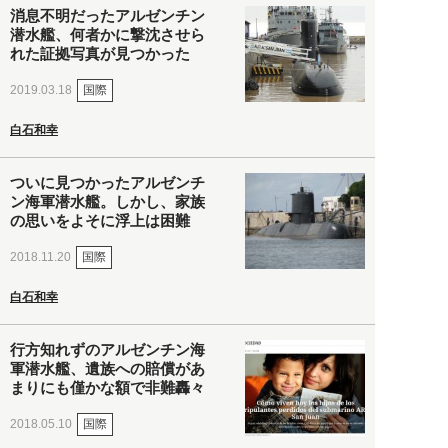
消息不明だったアルゼンチン
潜水艦、何者かに撃沈させら
れた証拠写真が見つかった
国際
2019.03.18
白石和幸
ついに見つかったアルゼンチ
ン海軍潜水艦。しかし、家族
の思いをよそに浮上は困難
国際
2018.11.20
白石和幸
行方知れずのアルゼンチン海
軍潜水艦、遺族への賠償があ
まりにも僅かな額で非難轟々
国際
2018.05.10