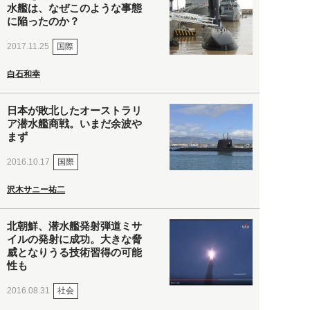
水艦は、なぜこのような事態
に陥ったのか？
国際
2017.11.25
白石和幸
日本が敗北したオーストラリ
ア潜水艦商戦。いまだ余波や
まず
国際
2016.10.17
沢木サニー祐二
北朝鮮、潜水艦発射弾道ミサ
イルの発射に成功。大きな脅
威となりうる技術習得の可能
性も
社会
2016.08.31