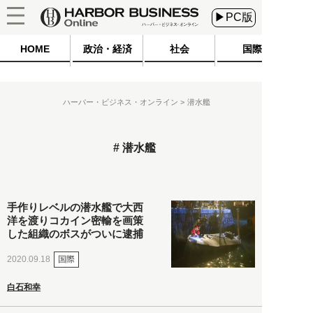
▶PC版
HOME
政治・経済
社会
国際
ハーバー・ビジネス・オンライン
潜水艦
潜水艦
手作りレベルの潜水艦で大西
洋を渡りコカイン密輸を画策
した組織のボスがついに逮捕
国際
2020.09.18
白石和幸