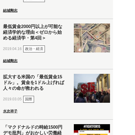
結城剛志
最低賃金2000円以上が可能な
経済学的な理由＜ゼロから始
める経済学・第4回＞
政治・経済
2019.04.16
結城剛志
拡大する米国の「最低賃金15
ドル」。賃金を1ドル上げれば
人々の命が救われる
国際
2019.03.05
水次祥子
「マクドナルドの時給1500円
デモ批判」がおかしい労働経