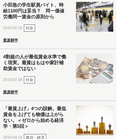
小田急の学生駅員バイト、時
給1100円は妥当？ 同一価値
労働同一賃金の原則から
社会
2020.02.29
栗原耕平
4割超の人が最低賃金水準で働
く現実。最賃はもはや家計補
助賃金ではない
社会
2019.07.08
栗原耕平
「最賃上げ」4つの誤解。最低
賃金を上げても物価は上がら
ない。＜ゼロから始める経済
学・第5回＞
政治・経済
2019.04.19