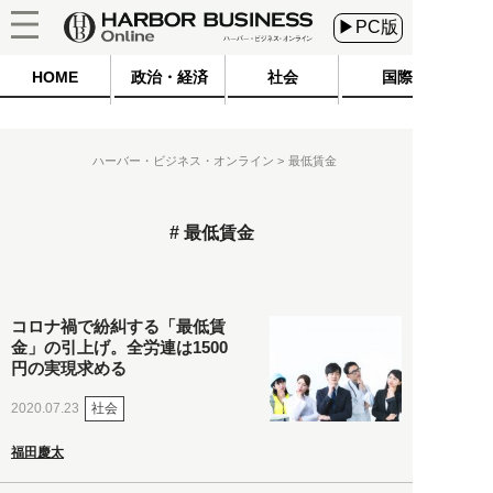
▶PC版
HOME
政治・経済
社会
国際
ハーバー・ビジネス・オンライン
最低賃金
最低賃金
コロナ禍で紛糾する「最低賃
金」の引上げ。全労連は1500
円の実現求める
社会
2020.07.23
福田慶太