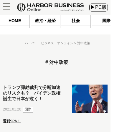
▶PC版
HOME
政治・経済
社会
国際
ハーバー・ビジネス・オンライン
対中政策
対中政策
トランプ弾劾裁判で分断加速
のリスクも？ バイデン政権
誕生で日本が泣く！
国際
2021.01.20
週刊SPA！