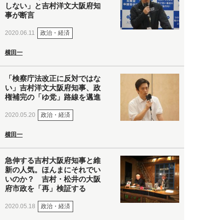
しない」と吉村洋文大阪府知
事が断言
政治・経済
2020.06.11
横田一
「検察庁法改正に反対ではな
い」吉村洋文大阪府知事、政
権補完の「ゆ党」路線を邁進
政治・経済
2020.05.20
横田一
急伸する吉村大阪府知事と維
新の人気。ほんまにそれでい
いのか？ 吉村・松井の大阪
府市政を「再」検証する
政治・経済
2020.05.18