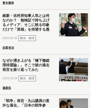
青木雅幸
維新・吉村府知事人気とは何
なのか？ 無検証で持ち上げ
るメディア、そこに映る印象
だけで「英雄」を待望する愚
政治・経済
2020.04.30
吉富有治
なぜか湧き上がる「橋下徹総
理待望論」。そこで彼の過去
発言を振り返ってみた
政治・経済
2020.04.29
適菜収
「戦争」発言・丸山議員の意
外な過去。「日本の戦争参