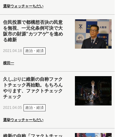
選挙ウォッチャーちだい
住民投票で都構想否決の民意
を無視、一元化条例可決で大
阪市の財源”カツアゲ”を進め
る維新
政治・経済
2021.04.18
横田一
久しぶりに維新の自称ファク
トチェック再始動。もちろん
やります、ファクトチェック
チェック
政治・経済
2021.04.05
選挙ウォッチャーちだい
維新の自称「ファクトチェッ