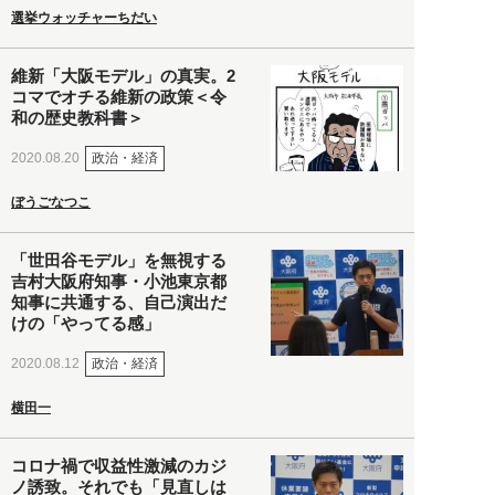
選挙ウォッチャーちだい
維新「大阪モデル」の真実。2
コマでオチる維新の政策＜令
和の歴史教科書＞
政治・経済
2020.08.20
ぼうごなつこ
「世田谷モデル」を無視する
吉村大阪府知事・小池東京都
知事に共通する、自己演出だ
けの「やってる感」
政治・経済
2020.08.12
横田一
コロナ禍で収益性激減のカジ
ノ誘致。それでも「見直しは