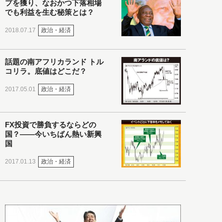
プを獲り、なおかつ下落相場
でも利益を生む秘策とは？
政治・経済
2018.07.17
話題の南アフリカランド トル
コリラ。底値はどこだ？
政治・経済
2017.05.01
FX投資で勝負するならどの
国？――今いちばん熱い新興
国
政治・経済
2017.01.13