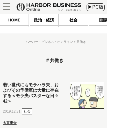
▶PC版
HOME
政治・経済
社会
国際
ハーバー・ビジネス・オンライン
共働き
共働き
若い世代にもモラハラ夫、お
よびその予備軍は大量に存在
する＜モラ夫バスターな日々
42＞
社会
2019.12.31
大貫憲介