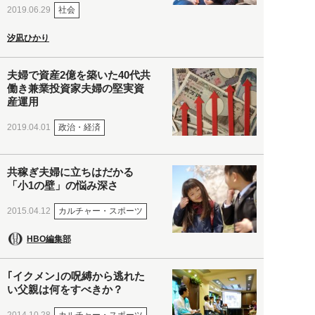
社会
2019.06.29
汐凪ひかり
夫婦で資産2億を築いた40代共
働き兼業投資家夫婦の堅実資
産運用
政治・経済
2019.04.01
共稼ぎ夫婦に立ちはだかる
「小1の壁」の悩み深さ
カルチャー・スポーツ
2015.04.12
HBO編集部
｢イクメン｣の呪縛から逃れた
い父親は何をすべきか？
カルチャー・スポーツ