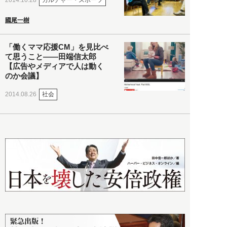
2014.10.28
國尾一樹
「働くママ応援CM」を見比べ
て思うこと――田端信太郎
【広告やメディアで人は動く
のか会議】
社会
2014.08.26