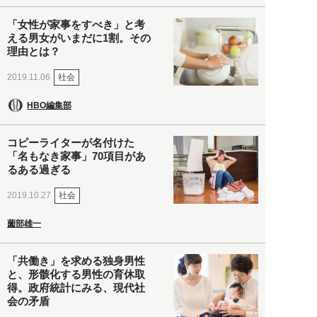
「女性が家事をすべき」と考
える男女がいまだに1割。その
理由とは？
社会
2019.11.06
HBO編集部
コピーライターが名付けた
「名もなき家事」70項目があ
るある過ぎる
社会
2019.10.27
薗部雄一
「共働き」を求める独身男性
と、形骸化する男性の育休取
得。政府統計にみる、現代社
会の矛盾