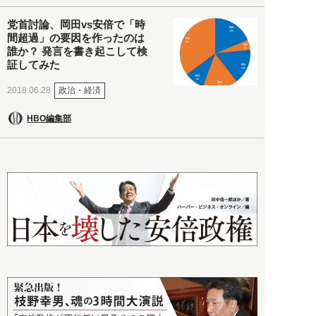
党首討論、岡田vs安倍で「時
間超過」の要因を作ったのは
誰か？ 発言を書き起こして検
証してみた
政治・経済
2018.06.28
HBO編集部