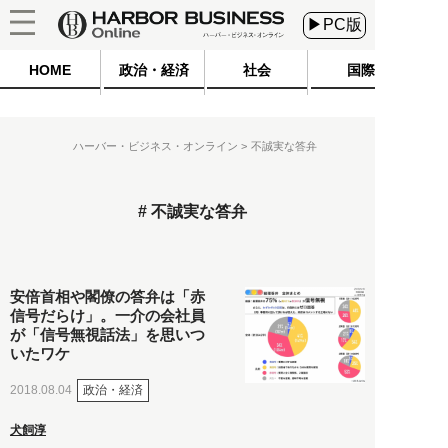
▶PC版
HOME
政治・経済
社会
国際
ハーバー・ビジネス・オンライン
不誠実な答弁
不誠実な答弁
安倍首相や閣僚の答弁は「赤
信号だらけ」。一介の会社員
が「信号無視話法」を思いつ
いたワケ
政治・経済
2018.08.04
犬飼淳