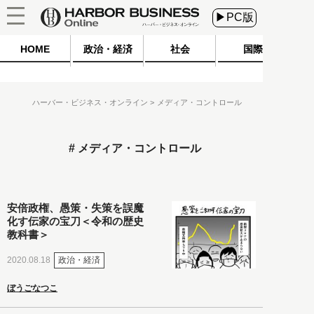
▶PC版
HOME
政治・経済
社会
国際
ハーバー・ビジネス・オンライン
メディア・コントロール
メディア・コントロール
安倍政権、愚策・失策を誤魔
化す伝家の宝刀＜令和の歴史
教科書＞
政治・経済
2020.08.18
ぼうごなつこ