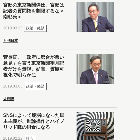
官邸の東京新聞弾圧。官邸は
記者の質問権を制限するな＜
南彰氏＞
政治・経済
2019.03.23
月刊日本
菅長官、「政府に都合が悪い
意見」を言う東京新聞望月記
者だけを無視、妨害。質疑可
視化で明らかに
政治・経済
2019.03.03
犬飼淳
SNSによって脆弱になった民
主主義が、世論操作とハイブ
リッド戦の餌食になる
社会
2019.02.22