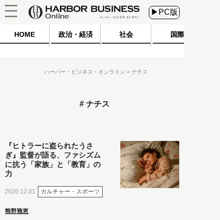
▶PC版
HOME
政治・経済
社会
国際
ハーバー・ビジネス・オンライン
ナチス
ナチス
『ヒトラーに盗られたうさ
ぎ』監督が語る、ファシズム
に抗う「家族」と「教育」の
力
カルチャー・スポーツ
2020.12.01
熊野雅恵