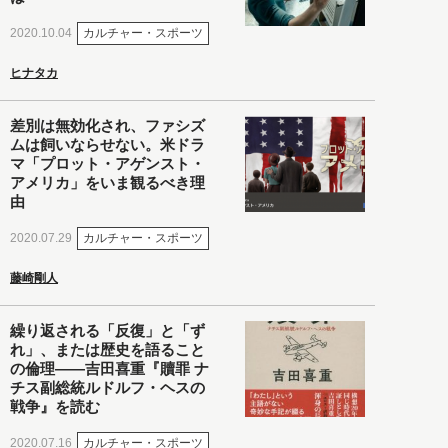
カルチャー・スポーツ
2020.10.04
ヒナタカ
差別は無効化され、ファシズ
ムは飼いならせない。米ドラ
マ「プロット・アゲンスト・
アメリカ」をいま観るべき理
由
カルチャー・スポーツ
2020.07.29
藤崎剛人
繰り返される「反復」と「ず
れ」、または歴史を語ること
の倫理――吉田喜重『贖罪 ナ
チス副総統ルドルフ・ヘスの
戦争』を読む
カルチャー・スポーツ
2020.07.16