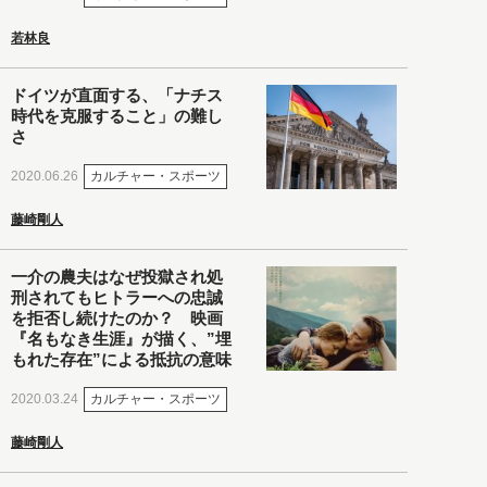
若林良
ドイツが直面する、「ナチス
時代を克服すること」の難し
さ
カルチャー・スポーツ
2020.06.26
藤崎剛人
一介の農夫はなぜ投獄され処
刑されてもヒトラーへの忠誠
を拒否し続けたのか？ 映画
『名もなき生涯』が描く、”埋
もれた存在”による抵抗の意味
カルチャー・スポーツ
2020.03.24
藤崎剛人