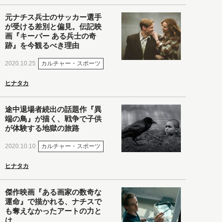
元ナチス兵士のサッカー選手
が受ける差別と偏見。伝記映
画『キーパー ある兵士の奇
跡』を今観るべき理由
カルチャー・スポーツ
2020.10.25
ヒナタカ
途中退場者続出の話題作『異
端の鳥』が描く、戦争で子供
が体験する地獄の旅路
カルチャー・スポーツ
2020.10.10
ヒナタカ
傑作映画『ある画家の数奇な
運命』で描かれる、ナチスで
も奪えなかったアートの力と
は