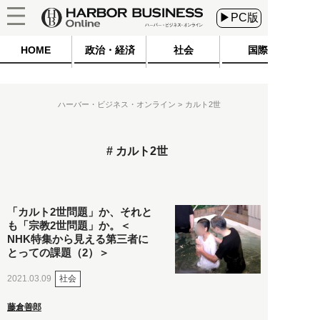
▶PC版
HOME
政治・経済
社会
国際
ハーバー・ビジネス・オンライン
カルト2世
カルト2世
「カルト2世問題」か、それと
も「宗教2世問題」か。＜
NHK特集から見える第三者に
とっての課題（2）＞
社会
2021.03.09
藤倉善郎