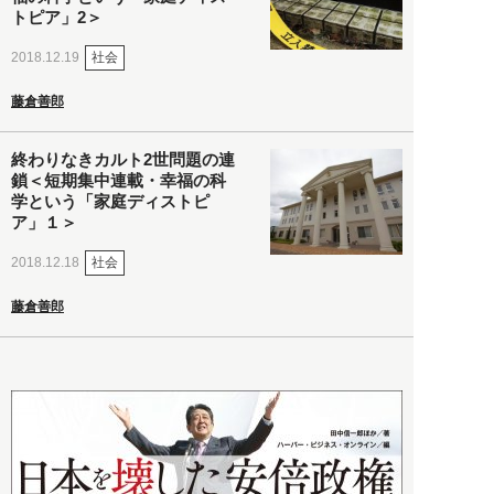
トピア」2＞
社会
2018.12.19
藤倉善郎
終わりなきカルト2世問題の連
鎖＜短期集中連載・幸福の科
学という「家庭ディストピ
ア」１＞
社会
2018.12.18
藤倉善郎