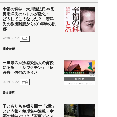
幸福の科学・大川隆法氏vs長
男宏洋氏のバトルが激化！
どうしてこうなった？ 宏洋
氏の教団離脱からの1年半の軌
跡
社会
2020.03.17
藤倉善郎
三重県の麻疹感染拡大の背後
にある、「反ワクチン」「反
医療」信仰の危うさ
社会
2019.02.22
藤倉善郎
子どもたちを振り回す「2世」
という鎖＜短期集中連載・幸
福の科学という「家庭ディス