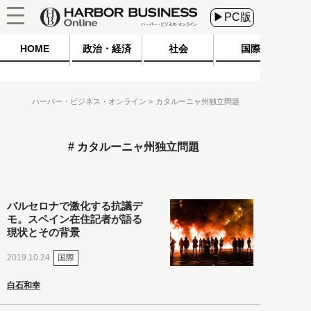
▶PC版
HOME
政治・経済
社会
国際
ハーバー・ビジネス・オンライン
カタルーニャ州独立問題
カタルーニャ州独立問題
バルセロナで激化する抗議デ
モ。スペイン在住記者が語る
現状とその背景
国際
2019.10.24
白石和幸