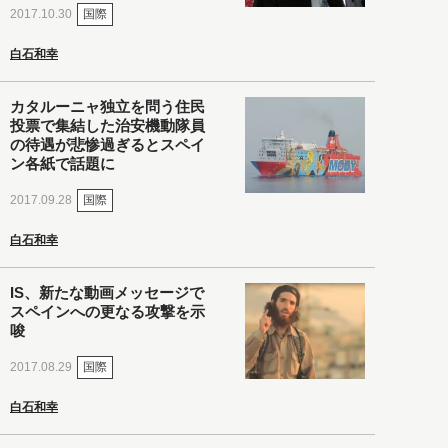
国際
2017.10.30
白石和幸
カタルーニャ独立を問う住民
投票で集結した治安機動隊員
の待遇が悲惨過ぎるとスペイ
ン各紙で話題に
国際
2017.09.28
白石和幸
IS、新たな動画メッセージで
スペインへの更なる攻撃を示
唆
国際
2017.08.29
白石和幸