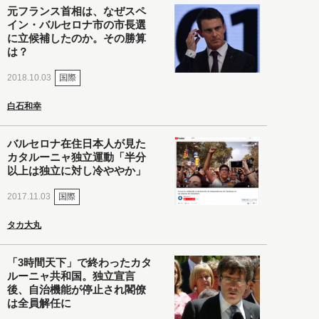
元フランス首相は、なぜスペ
イン・バルセロナ市の市長選
に立候補したのか。その勝算
は？
国際
2018.10.03
白石和幸
バルセロナ在住日本人が見た
カタルーニャ独立運動「半分
以上は独立に対し冷ややか」
国際
2017.11.03
タカ大丸
「3時間天下」で終わったカタ
ルーニャ共和国。独立宣言
後、自治機能が停止され閣僚
は全員解任に