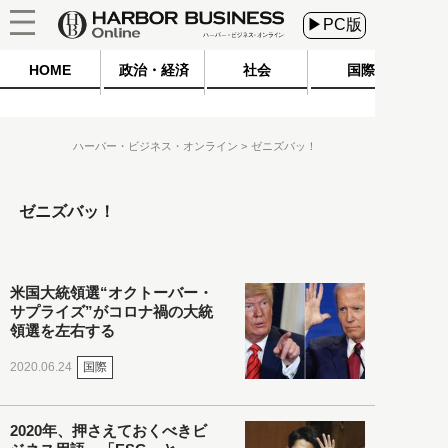
▶PC版
HOME
政治・経済
社会
国際
ハーバー・ビジネス・オンライン
ゼニズバッ！
ゼニズバッ！
米国大統領選“オクトーバー・
サプライズ”がコロナ禍の大統
領選を左右する
国際
2020.06.24
2020年、押さえておくべきビ