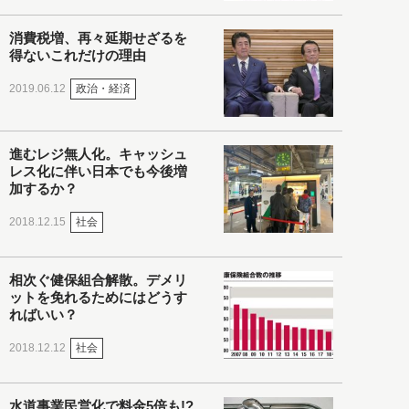
消費税増、再々延期せざるを
得ないこれだけの理由
政治・経済
2019.06.12
進むレジ無人化。キャッシュ
レス化に伴い日本でも今後増
加するか？
社会
2018.12.15
相次ぐ健保組合解散。デメリ
ットを免れるためにはどうす
ればいい？
社会
2018.12.12
水道事業民営化で料金5倍も!?