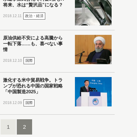
将来、水は“贅沢品”になる？
政治・経済
2018.12.11
原油供給不安による高騰から
一転下落……も、喜べない事
情
国際
2018.12.10
激化する米中貿易戦争。トラ
ンプが恐れる中国の国家戦略
「中国製造2025」
国際
2018.12.09
1
2