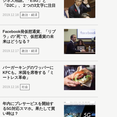
ジネス用語。「ESG」と
「D2C」、２つの3文字に注目
政治・経済
2019.12.18
Facebook発仮想通貨、「リブ
ラ」の“死”で、仮想通貨の未
来はどうなる？
政治・経済
2019.12.17
バーガーキングのワッパーに
KFCも。米国を席巻する「ミ
ートレス革命」
社会
2019.12.16
年内にプレサービスを開始す
る5G対応スマホ。果たして買
い時は？