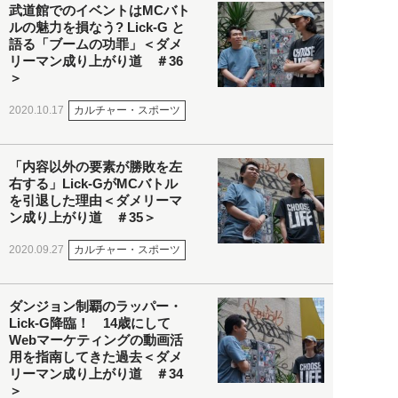
武道館でのイベントはMCバト
ルの魅力を損なう? Lick-G と
語る「ブームの功罪」＜ダメ
リーマン成り上がり道 ＃36
＞
カルチャー・スポーツ
2020.10.17
「内容以外の要素が勝敗を左
右する」Lick-GがMCバトル
を引退した理由＜ダメリーマ
ン成り上がり道 ＃35＞
カルチャー・スポーツ
2020.09.27
ダンジョン制覇のラッパー・
Lick-G降臨！ 14歳にして
Webマーケティングの動画活
用を指南してきた過去＜ダメ
リーマン成り上がり道 ＃34
＞