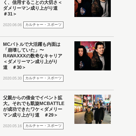
く、信用することの大切さ＜
ダメリーマン成り上がり道
＃31＞
カルチャー・スポーツ
2020.06.06
MCバトルで大活躍も内面は
「崩壊していた」〜
RAWAXXXの数奇なキャリア
＜ダメリーマン成り上がり
道 ＃30＞
カルチャー・スポーツ
2020.05.30
父親からの借金でイベント拡
大。それでも凱旋MCBATTLE
が成功できたワケ＜ダメリー
マン成り上がり道 ＃29＞
カルチャー・スポーツ
2020.05.16