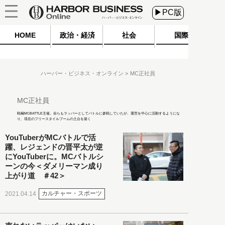
▶PC版
HOME
政治・経済
社会
国際
ハーバー・ビジネス・オンライン
MC正社員
MC正社員
戦極MCBATTLE主催。自らもラッパーとしてバトルに参戦していたが、運営を中心に活動するようにな
り、現在のフリースタイルブームの土台を築く
YouTuberがMCバトルで活
躍、レジェンドの晋平太が逆
にYouTuberに。MCバトルシ
ーンの今＜ダメリーマン成り
上がり道 ＃42＞
カルチャー・スポーツ
2021.04.14