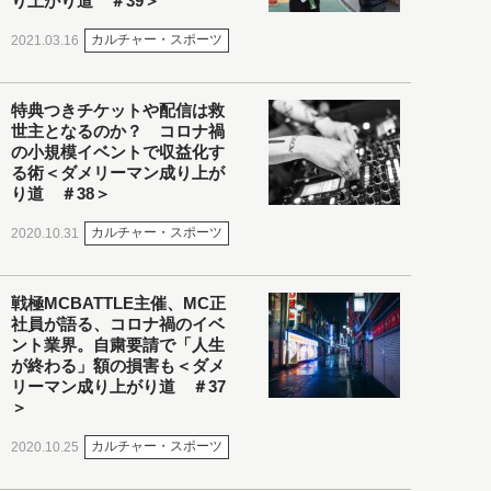
り上がり道 ＃39＞
カルチャー・スポーツ
2021.03.16
特典つきチケットや配信は救
世主となるのか？ コロナ禍
の小規模イベントで収益化す
る術＜ダメリーマン成り上が
り道 ＃38＞
カルチャー・スポーツ
2020.10.31
戦極MCBATTLE主催、MC正
社員が語る、コロナ禍のイベ
ント業界。自粛要請で「人生
が終わる」額の損害も＜ダメ
リーマン成り上がり道 ＃37
＞
カルチャー・スポーツ
2020.10.25