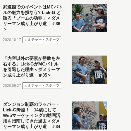
武道館でのイベントはMCバト
ルの魅力を損なう? Lick-G と
語る「ブームの功罪」＜ダメ
リーマン成り上がり道 ＃36
＞
カルチャー・スポーツ
2020.10.17
「内容以外の要素が勝敗を左
右する」Lick-GがMCバトル
を引退した理由＜ダメリーマ
ン成り上がり道 ＃35＞
カルチャー・スポーツ
2020.09.27
ダンジョン制覇のラッパー・
Lick-G降臨！ 14歳にして
Webマーケティングの動画活
用を指南してきた過去＜ダメ
リーマン成り上がり道 ＃34