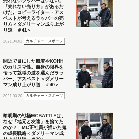
売れないラッパーはいない。
『売れない売り方』があるだ
けだ。コピーライター・アス
ベストが考えるラッパーの売
り方＜ダメリーマン成り上が
り道 ＃41＞
カルチャー・スポーツ
2021.04.01
間近で目にした般若やKOHH
のカリスマ性。自身の限界を
悟って就職の道を選んだラッ
パー、アスベスト＜ダメリー
マン成り上がり道 ＃40＞
カルチャー・スポーツ
2021.03.20
黎明期の戦極MCBATTLEは、
なぜ「地元と友達」を捨てた
のか？ MC正社員が描いた鬼
の成長戦略＜ダメリーマン成