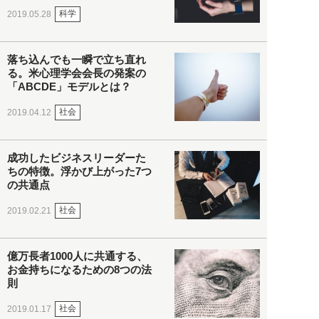
科学
2019.05.28
落ち込んでも一瞬で立ち直れ
る。米心理学会会長の発案の
「ABCDE」モデルとは？
社会
2019.04.12
成功したビジネスリーダーた
ちの特徴。浮かび上がった7つ
の共通点
社会
2019.02.21
億万長者1000人に共通する、
お金持ちになるための8つの法
則
社会
2019.01.17