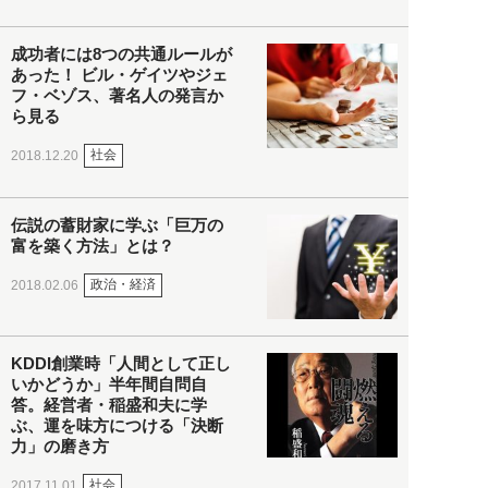
成功者には8つの共通ルールが
あった！ ビル・ゲイツやジェ
フ・ベゾス、著名人の発言か
ら見る
社会
2018.12.20
伝説の蓄財家に学ぶ「巨万の
富を築く方法」とは？
政治・経済
2018.02.06
KDDI創業時「人間として正し
いかどうか」半年間自問自
答。経営者・稲盛和夫に学
ぶ、運を味方につける「決断
力」の磨き方
社会
2017.11.01