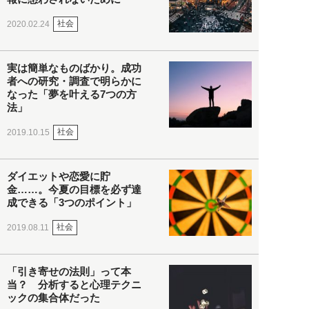
社会
2020.02.24
実は簡単なものばかり。成功
者への研究・調査で明らかに
なった「夢を叶える7つの方
法」
社会
2019.10.15
ダイエットや恋愛に貯
金……。今夏の目標を必ず達
成できる「3つのポイント」
社会
2019.08.11
「引き寄せの法則」って本
当？ 分析すると心理テクニ
ックの集合体だった