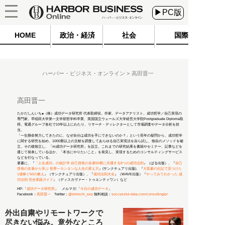
▶PC版
HOME
政治・経済
社会
国際
ハーバー・ビジネス・オンライン
高田晋一
高田晋一
たかだしんいち●（株）成功データ研究所 代表取締役。作家。データアナリスト。成功哲学／自己実現の
専門家。早稲田大学第一文学部哲学科卒業、英国国立ウェールズ大学経営大学院Postgraduate Diploma取
得。電通グループ各社で10年以上にわたり、リサーチ・ディレクターとして市場調査やデータ分析を担
当。
「一生懸命努力してきたのに、なぜ自分は成功を手にできないのか？」という長年の疑問から、成功哲学
に関する研究を始め、1000冊以上の文献を調査してあらゆる自己実現法を自ら試し、独自のメソッドを確
立。その後独立し、「㈱成功データ研究所」を設立。これまでの研究結果を書籍やセミナー、記事などを
通じて発表しているほか、「本当にやりたいこと」を発見し、実現するためのコンサルティングサービス
などを行なっている。
著書に、『
「人生成功」の統計学 自己啓発の名著50冊に共通する8つの成功法則
』（ぱる出版）、『
自己
啓発の名著から学ぶ 世界一カンタンな人生の変え方
』(サンクチュアリ出版)、『
大富豪の伝記で見つけた
1億稼ぐ50の教え
』（サンクチュアリ出版）、『
成功法則大全
』（WAVE出版）『
やってみてわかった 成
功法則 完全実践ガイド
』（ディスカヴァー・トゥエンティワン）など
HP:「
成功データ研究所
」 メルマガ:「
今日の成功データ
」
Facebook：
高田晋一
Twitter：
@shinichi_exp
無料相談：
successful-data.com/consultinglp/
外出自粛やリモートワークで
尽きない悩み。意外なところ