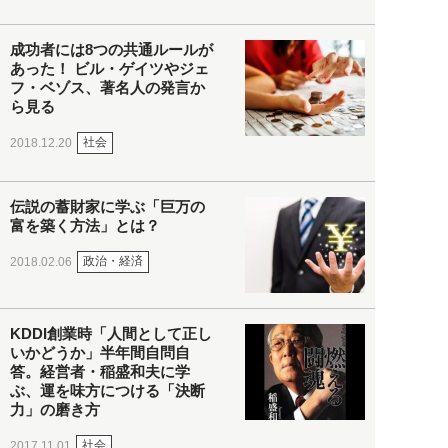
成功者には8つの共通ルールが
あった！ ビル・ゲイツやジェ
フ・ベゾス、著名人の発言か
ら見る
社会
2018.12.20
伝説の蓄財家に学ぶ「巨万の
富を築く方法」とは？
政治・経済
2018.02.06
KDDI創業時「人間として正し
いかどうか」半年間自問自
答。経営者・稲盛和夫に学
ぶ、運を味方につける「決断
力」の磨き方
社会
2017.11.01