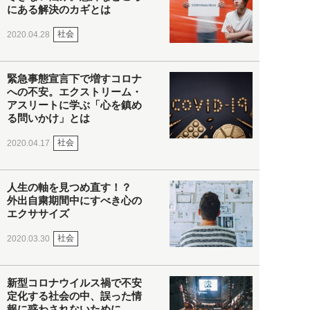
にある解決のカギとは
社会
2020.04.28
緊急事態宣言下で増すコロナ
への不安。エクストリーム・
アスリートに学ぶ「心を鎮め
る問いかけ」とは
社会
2020.04.17
人生の軸を見つめ直す！？
外出自粛期間中にすべき心の
エクササイズ
社会
2020.03.30
新型コロナウイルス禍で不安
定化する社会の中、誤った情
報に惑わされないために