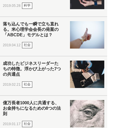
科学
2019.05.28
落ち込んでも一瞬で立ち直れ
る。米心理学会会長の発案の
「ABCDE」モデルとは？
社会
2019.04.12
成功したビジネスリーダーた
ちの特徴。浮かび上がった7つ
の共通点
社会
2019.02.21
億万長者1000人に共通する、
お金持ちになるための8つの法
則
社会
2019.01.17