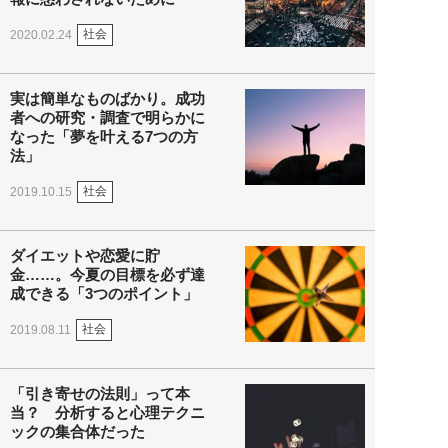
社会
2020.02.24
実は簡単なものばかり。成功
者への研究・調査で明らかに
なった「夢を叶える7つの方
法」
社会
2019.10.15
ダイエットや恋愛に貯
金……。今夏の目標を必ず達
成できる「3つのポイント」
社会
2019.08.11
「引き寄せの法則」って本
当？ 分析すると心理テクニ
ックの集合体だった