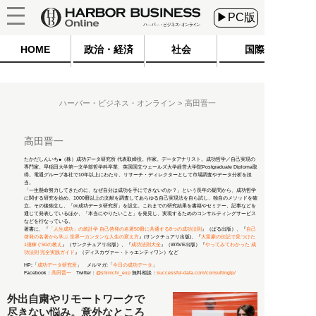
▶PC版
HOME
政治・経済
社会
国際
ハーバー・ビジネス・オンライン
高田晋一
高田晋一
たかだしんいち●（株）成功データ研究所 代表取締役。作家。データアナリスト。成功哲学／自己実現の
専門家。早稲田大学第一文学部哲学科卒業、英国国立ウェールズ大学経営大学院Postgraduate Diploma取
得。電通グループ各社で10年以上にわたり、リサーチ・ディレクターとして市場調査やデータ分析を担
当。
「一生懸命努力してきたのに、なぜ自分は成功を手にできないのか？」という長年の疑問から、成功哲学
に関する研究を始め、1000冊以上の文献を調査してあらゆる自己実現法を自ら試し、独自のメソッドを確
立。その後独立し、「㈱成功データ研究所」を設立。これまでの研究結果を書籍やセミナー、記事などを
通じて発表しているほか、「本当にやりたいこと」を発見し、実現するためのコンサルティングサービス
などを行なっている。
著書に、『
「人生成功」の統計学 自己啓発の名著50冊に共通する8つの成功法則
』（ぱる出版）、『
自己
啓発の名著から学ぶ 世界一カンタンな人生の変え方
』(サンクチュアリ出版)、『
大富豪の伝記で見つけた
1億稼ぐ50の教え
』（サンクチュアリ出版）、『
成功法則大全
』（WAVE出版）『
やってみてわかった 成
功法則 完全実践ガイド
』（ディスカヴァー・トゥエンティワン）など
HP:「
成功データ研究所
」 メルマガ:「
今日の成功データ
」
Facebook：
高田晋一
Twitter：
@shinichi_exp
無料相談：
successful-data.com/consultinglp/
外出自粛やリモートワークで
尽きない悩み。意外なところ