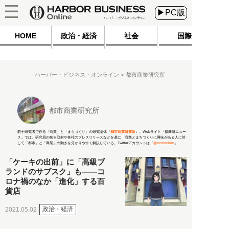
▶PC版
HOME
政治・経済
社会
国際
ハーバー・ビジネス・オンライン
都市商業研究所
都市商業研究所
若手研究者で作る「商業」と「まちづくり」の研究団体『
都市商業研究所
』。Webサイト「都商研ニュー
ス」では、研究員の独自取材や各社のプレスリリースなどを基に、商業とまちづくりに興味がある人に対
して「都市」と「商業」の動きを分かりやすく解説している。Twitterアカウントは「
@toshouken
」
「ケーキの出前」に「高級ブ
ランドのサブスク」も――コ
ロナ禍のなか「進化」する百
貨店
政治・経済
2021.05.02