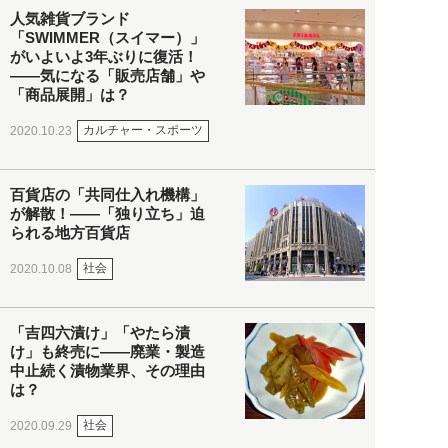
人気雑貨ブランド
「SWIMMER（スイマー）」
がいよいよ3年ぶりに復活！
――気になる「販売店舗」や
「商品展開」は？
カルチャー・スポーツ
2020.10.23
百貨店の「共同仕入れ機構」
が解散！――「独り立ち」迫
られる地方百貨店
社会
2020.10.08
「吉四六漬け」「やたら漬
け」も終売に――廃業・製造
中止続く漬物業界、その理由
は？
社会
2020.09.29