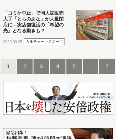
「コミケ中止」で同人誌販売
大手「とらのあな」が大量閉
店に―実店舗復活の「希望の
光」となる動きも？
カルチャー・スポーツ
2020.09.25
1
2
3
4
5
…
7