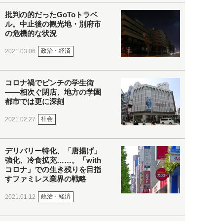
批判の的だったGoToトラベ
ル。中止後の観光地・別府市
の危機的な状況
政治・経済
2021.03.06
コロナ禍でピンチの学生街
――相次ぐ閉店、地方の学園
都市では更に深刻
社会
2021.02.27
デリバリー特化、「唐揚げ」
強化、冷食拡充……。「with
コロナ」での生き残りを目指
すファミレス業界の戦略
政治・経済
2021.01.12