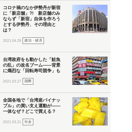
コロナ禍のなか伊勢丹が新宿
に「新店舗」?! 新店舗のみ
ならず「新宿」自体を作ろう
とする伊勢丹、その理由と
は？
政治・経済
2021.04.29
台湾政府をも動かした「鮭魚
の乱」の改名ブーム――背景
に熾烈な「回転寿司競争」も
国際
2021.03.27
全国各地で「台湾産パイナッ
プル」の買い支え運動が――
一体なぜ？どこで買える？
社会
2021.03.21