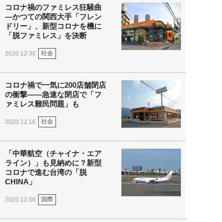
コロナ禍のファミレス狂騒曲
―かつての関西大手「フレン
ドリー」、新型コロナを機に
「脱ファミレス」を決断
社会
2020.12.30
コロナ禍で一気に200店舗閉店
の衝撃――急速な閉店で「フ
ァミレス難民問題」も
社会
2020.12.16
「中華航空（チャイナ・エア
ライン）」も見納めに？新型
コロナで進む台湾の「脱
CHINA」
国際
2020.12.06