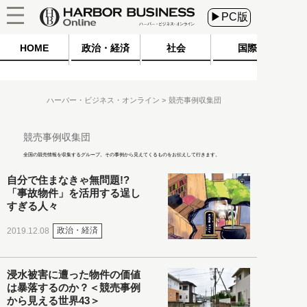
▶PC版
HOME
政治・経済
社会
国際
ハーバー・ビジネス・オンライン
競売事例収集団
競売事例収集団
全国の競売情報を収集するグループ。その事例から見えてくるものをお伝えして行きます。
自分で住まなきゃ無問題!?
「事故物件」を活用する逞し
すぎる人々
政治・経済
2019.12.08
浸水被害に遭った物件の価値
は暴落するのか？＜競売事例
から見える世界43＞