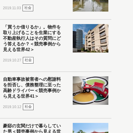
社会
2019.11.03
「買うか借りるか」。物件を
取り上げることを生業にする
不動産執行人はその質問にど
う答えるか？＜競売事例から
見える世界42＞
社会
2019.10.27
自動車事故被害者への慰謝料
を拒否し、債務整理に至った
高齢ドライバー＜競売事例か
ら見える世界41＞
社会
2019.10.12
豪邸の玄関だけで暮らしてい
た男＜競売事例から見える世