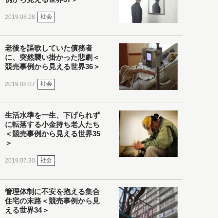
社会
2019.08.28
老後を謳歌していた債務者
に、突然襲い掛かった悲劇＜
競売事例から見える世界36＞
社会
2019.08.07
生活水準を一生、下げられず
に転落する小金持ち老人たち
＜競売事例から見える世界35
＞
社会
2019.07.30
管理体制に不安を抱える集合
住宅の末路＜競売事例から見
える世界34＞