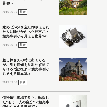
界40＞
社会
2019.09.29
家の5分の1を差し押さえられ
た人に降りかかった理不尽＜
競売事例から見える世界39＞
社会
2019.09.14
差し押さえの時に出てくる
が、誰も価値を見出せず捨て
られる”宝の山”＜競売事例か
ら見える世界38＞
社会
2019.09.02
債務執行現場で見た、転落し
た”もう一人の自分”＜競売事
例から見える世界37＞