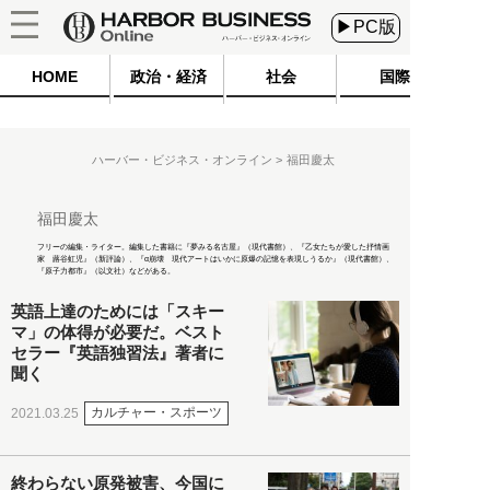
▶PC版
HOME
政治・経済
社会
国際
ハーバー・ビジネス・オンライン
福田慶太
福田慶太
フリーの編集・ライター。編集した書籍に『夢みる名古屋』（現代書館）、『乙女たちが愛した抒情画
家 蕗谷虹児』（新評論）、『α崩壊 現代アートはいかに原爆の記憶を表現しうるか』（現代書館）、
『原子力都市』（以文社）などがある。
英語上達のためには「スキー
マ」の体得が必要だ。ベスト
セラー『英語独習法』著者に
聞く
カルチャー・スポーツ
2021.03.25
終わらない原発被害、今国に