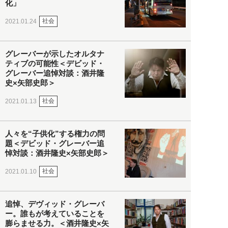
化」
社会
2021.01.24
グレーバーが示したオルタナ
ティブの可能性＜デビッド・
グレーバー追悼対談：酒井隆
史×矢部史郎＞
社会
2021.01.13
人々を“子供化”する権力の問
題＜デビッド・グレーバー追
悼対談：酒井隆史×矢部史郎＞
社会
2021.01.10
追悼、デヴィッド・グレーバ
ー。誰もが考えていることを
膨らませる力。＜酒井隆史×矢