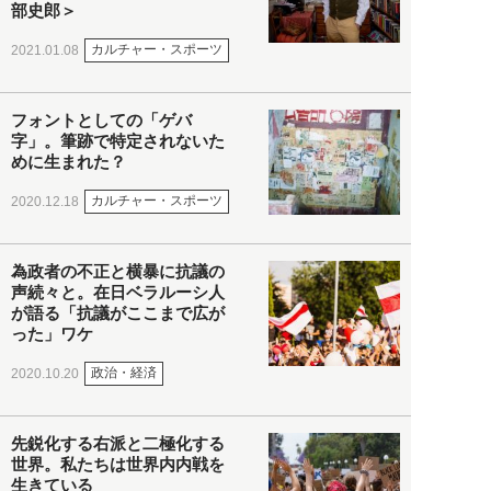
部史郎＞
カルチャー・スポーツ
2021.01.08
フォントとしての「ゲバ
字」。筆跡で特定されないた
めに生まれた？
カルチャー・スポーツ
2020.12.18
為政者の不正と横暴に抗議の
声続々と。在日ベラルーシ人
が語る「抗議がここまで広が
った」ワケ
政治・経済
2020.10.20
先鋭化する右派と二極化する
世界。私たちは世界内内戦を
生きている