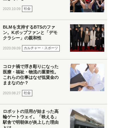
社会
2020.10.09
BLMを支持するBTSのファ
ン。Kポップファンと「デモ
クラシー」の親和性
カルチャー・スポーツ
2020.09.09
コロナ禍で浮き彫りになった
医療・福祉・物流の重要性。
これらの仕事はなぜ低賃金の
ままなのか？
社会
2020.08.27
ロボットの活用が始まった高
輪ゲートウェイ。「映える」
駅舎で明朝体が炎上した理由
とは