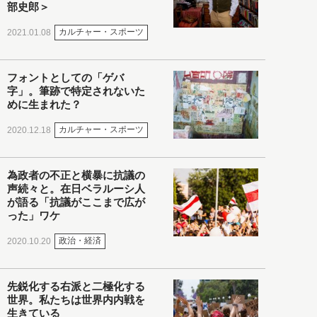
部史郎＞
カルチャー・スポーツ
2021.01.08
フォントとしての「ゲバ
字」。筆跡で特定されないた
めに生まれた？
カルチャー・スポーツ
2020.12.18
為政者の不正と横暴に抗議の
声続々と。在日ベラルーシ人
が語る「抗議がここまで広が
った」ワケ
政治・経済
2020.10.20
先鋭化する右派と二極化する
世界。私たちは世界内内戦を
生きている