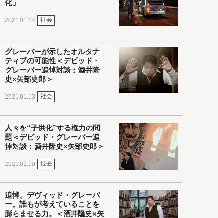
化」
社会
2021.01.24
グレーバーが示したオルタナ
ティブの可能性＜デビッド・
グレーバー追悼対談：酒井隆
史×矢部史郎＞
社会
2021.01.13
人々を“子供化”する権力の問
題＜デビッド・グレーバー追
悼対談：酒井隆史×矢部史郎＞
社会
2021.01.10
追悼、デヴィッド・グレーバ
ー。誰もが考えていることを
膨らませる力。＜酒井隆史×矢