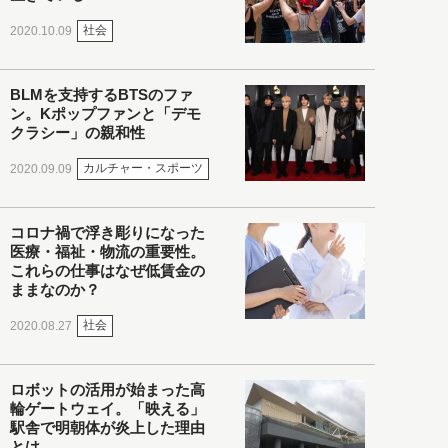
社会
2020.10.09
BLMを支持するBTSのファ
ン。Kポップファンと「デモ
クラシー」の親和性
カルチャー・スポーツ
2020.09.09
コロナ禍で浮き彫りになった
医療・福祉・物流の重要性。
これらの仕事はなぜ低賃金の
ままなのか？
社会
2020.08.27
ロボットの活用が始まった高
輪ゲートウェイ。「映える」
駅舎で明朝体が炎上した理由
とは