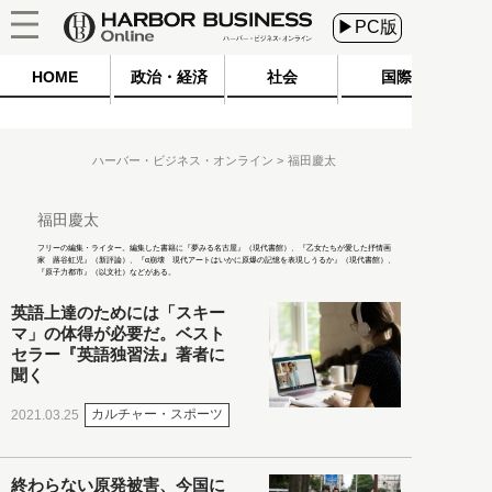
▶PC版
HOME
政治・経済
社会
国際
ハーバー・ビジネス・オンライン
福田慶太
福田慶太
フリーの編集・ライター。編集した書籍に『夢みる名古屋』（現代書館）、『乙女たちが愛した抒情画
家 蕗谷虹児』（新評論）、『α崩壊 現代アートはいかに原爆の記憶を表現しうるか』（現代書館）、
『原子力都市』（以文社）などがある。
英語上達のためには「スキー
マ」の体得が必要だ。ベスト
セラー『英語独習法』著者に
聞く
カルチャー・スポーツ
2021.03.25
終わらない原発被害、今国に