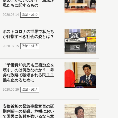
定め」がないのか？ 憲法が
私たちに託するもの
政治・経済
2020.08.14
ポストコロナの世界で私たち
が目指すべき社会の姿とは？
政治・経済
2020.07.15
「予備費10兆円も三権分立を
壊す」のは何故なのか？ 卑
劣な政略で破壊される民主主
義を止めるために
政治・経済
2020.05.29
安倍首相の緊急事態宣言の延
期判断への疑惑。危機におい
て国民に苦難を強いるなら意