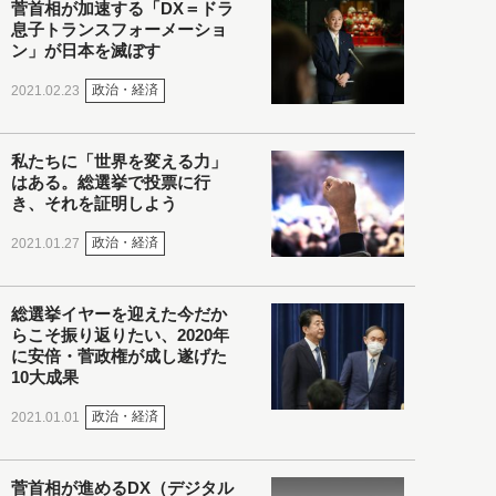
菅首相が加速する「DX＝ドラ
息子トランスフォーメーショ
ン」が日本を滅ぼす
政治・経済
2021.02.23
私たちに「世界を変える力」
はある。総選挙で投票に行
き、それを証明しよう
政治・経済
2021.01.27
総選挙イヤーを迎えた今だか
らこそ振り返りたい、2020年
に安倍・菅政権が成し遂げた
10大成果
政治・経済
2021.01.01
菅首相が進めるDX（デジタル