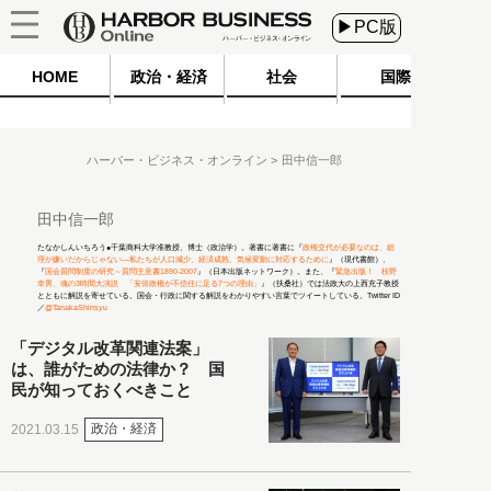
▶PC版
HOME
政治・経済
社会
国際
ハーバー・ビジネス・オンライン
田中信一郎
田中信一郎
たなかしんいちろう●千葉商科大学准教授、博士（政治学）。著書に著書に『
政権交代が必要なのは、総
理が嫌いだからじゃない―私たちが人口減少、経済成熟、気候変動に対応するために
』（現代書館）、
『
国会質問制度の研究～質問主意書1890-2007
』（日本出版ネットワーク）。また、『
緊急出版！ 枝野
幸男、魂の3時間大演説 「安倍政権が不信任に足る7つの理由」
』（扶桑社）では法政大の上西充子教授
とともに解説を寄せている。国会・行政に関する解説をわかりやすい言葉でツイートしている。Twitter ID
／
@TanakaShinsyu
「デジタル改革関連法案」
は、誰がための法律か？ 国
民が知っておくべきこと
政治・経済
2021.03.15