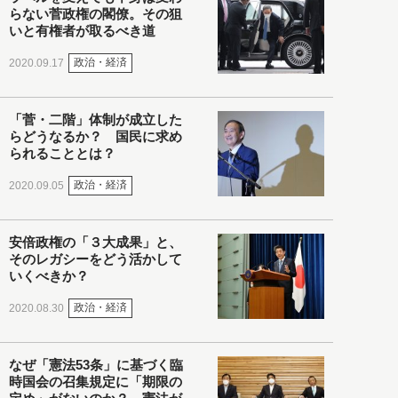
らない菅政権の閣僚。その狙
いと有権者が取るべき道
政治・経済
2020.09.17
「菅・二階」体制が成立した
らどうなるか？ 国民に求め
られることとは？
政治・経済
2020.09.05
安倍政権の「３大成果」と、
そのレガシーをどう活かして
いくべきか？
政治・経済
2020.08.30
なぜ「憲法53条」に基づく臨
時国会の召集規定に「期限の