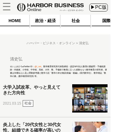
▶PC版
HOME
政治・経済
社会
国際
ハーバー・ビジネス・オンライン
清史弘
清史弘
せいふみひろ●Twitter ID：
@f_sei
。数学教育研究所代表取締役・認定NPO法人数理の翼顧問・予備校講
師・作曲家。小学校、中学校、高校、大学、塾、予備校で教壇に立った経験をもつ数学教育の研究者。著
書は30冊以上に及ぶ受験参考書と数学小説「数学の幸せ物語(前編・後編)」(現代数学社) 、数学雑誌「数
学の翼」(数学教育研究所) 等。
大学入試改革、やっと見えて
きた方向性
社会
2021.03.15
炎上した「20代女性と30代女
性、結婚できる確率が高いの