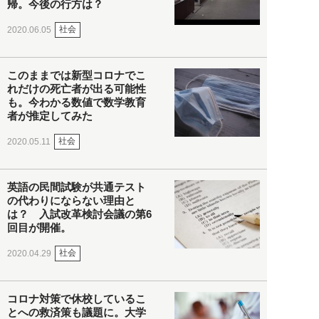
帰。今後の行方は？
社会
2020.06.05
このままでは新型コロナでこ
れだけの死亡者が出る可能性
も。今わかる数値で数学教育
者が推定してみた
社会
2020.05.11
英語の民間試験が共通テスト
の代わりにならない理由と
は？ 入試改革検討会議の第6
回目が開催。
社会
2020.04.29
コロナ対策で休校しているこ
とへの救済策も議題に。大学