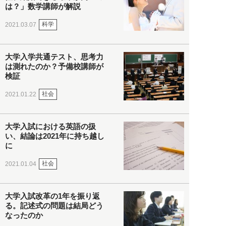
は？」数学講師が解説
科学
2021.03.07
大学入学共通テスト、思考力
は測れたのか？予備校講師が
検証
社会
2021.01.22
大学入試における英語の扱
い、結論は2021年に持ち越し
に
社会
2021.01.04
大学入試改革の1年を振り返
る。記述式の問題は結局どう
なったのか