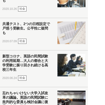
も
社会
2020.10.26
共通テスト、2つの日程設定で
戸惑う受験生。公平性に疑問
も
社会
2020.07.09
新型コロナ、英語の民間試験
の利用延期…大人の都合と大
学受験に振り回され続ける高
校三年生
社会
2020.06.24
忘れちゃいけない大学入試改
革の議論。英語の民間試験に
批判的な委員も検討会議に復