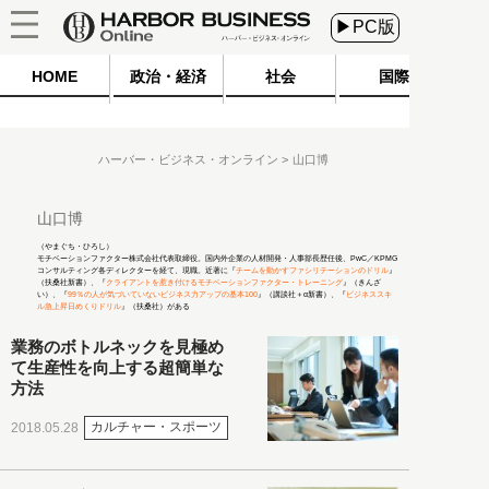
▶PC版
HOME
政治・経済
社会
国際
ハーバー・ビジネス・オンライン
山口博
山口博
（やまぐち・ひろし）
モチベーションファクター株式会社代表取締役。国内外企業の人材開発・人事部長歴任後、PwC／KPMG
コンサルティング各ディレクターを経て、現職。近著に『
チームを動かすファシリテーションのドリル
』
（扶桑社新書）、『
クライアントを惹き付けるモチベーションファクター・トレーニング
』（きんざ
い）、『
99％の人が気づいていないビジネス力アップの基本100
』（講談社＋α新書）、『
ビジネススキ
ル急上昇日めくりドリル
』（扶桑社）がある
業務のボトルネックを見極め
て生産性を向上する超簡単な
方法
カルチャー・スポーツ
2018.05.28