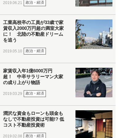
政治・経済
2019.06.21
工業高校卒の工員が33歳で家
賃収入2000万円超の満室大家
に！ 北陸の不動産ドリーム
を追う
政治・経済
2019.05.10
家賃収入年1億6000万円
超！ 中卒サラリーマン大家
の成り上がり物語
政治・経済
2019.03.29
潤沢な資金もローンも頭金も
なしで不動産投資は可能!? 低
コスト不動産投資術
政治・経済
2019.02.08