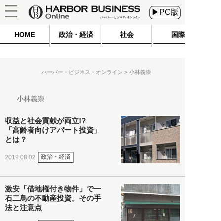
▶PC版
HOME
政治・経済
社会
国際
ハーバー・ビジネス・オンライン
小林義崇
小林義崇
収益と社会貢献が両立!?
「高齢者向けアパート投資」
とは？
政治・経済
2019.08.02
激安「借地権付き物件」で一
石二鳥の不動産投資。その手
法と注意点