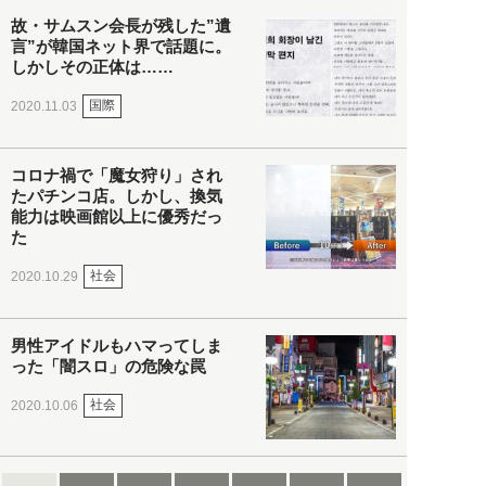
故・サムスン会長が残した”遺
言”が韓国ネット界で話題に。
しかしその正体は……
国際
2020.11.03
コロナ禍で「魔女狩り」され
たパチンコ店。しかし、換気
能力は映画館以上に優秀だっ
た
社会
2020.10.29
男性アイドルもハマってしま
った「闇スロ」の危険な罠
社会
2020.10.06