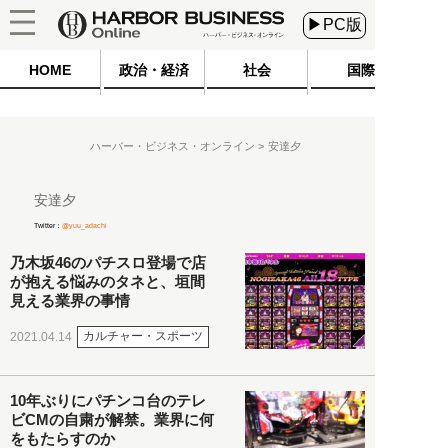
▶PC版
HOME
政治・経済
社会
国際
ハーバー・ビジネス・オンライン
安達夕
安達夕
Twitter：
@yuu_adachi
乃木坂46のパチスロ登場で店
が抱える悩みのタネと、垣間
見える業界の事情
カルチャー・スポーツ
2021.04.14
10年ぶりにパチンコ台のテレ
ビCMの自粛が解禁。業界に何
をもたらすのか