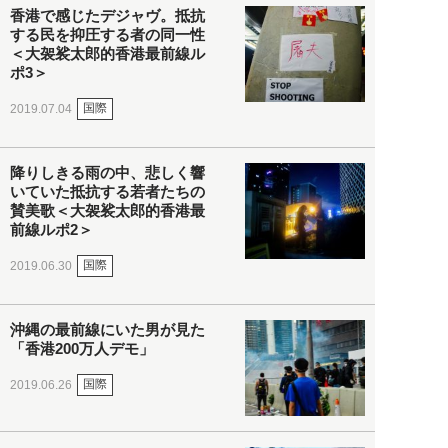
香港で感じたデジャヴ。抵抗
する民を抑圧する者の同一性
＜大袈裟太郎的香港最前線ル
ポ3＞
国際
2019.07.04
降りしきる雨の中、悲しく響
いていた抵抗する若者たちの
賛美歌＜大袈裟太郎的香港最
前線ルポ2＞
国際
2019.06.30
沖縄の最前線にいた男が見た
「香港200万人デモ」
国際
2019.06.26