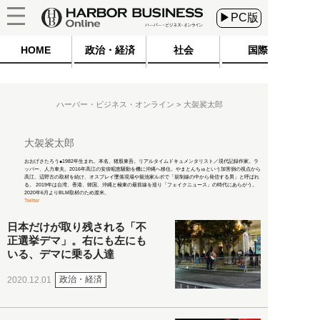
▶PC版
HOME
政治・経済
社会
国際
ハーバー・ビジネス・オンライン
大袈裟太郎
大袈裟太郎
おおげさたろう●1982年生まれ。本名、猪股東吾。リアルタイムドキュメンタリスト／現代記録作家。ラ
ッパー、人力車夫。2016年高江の安倍昭恵騒動を機に沖縄へ移住。やまとんちゅという加害側の視点から
高江、辺野古の取材を続け、オスプレイ墜落現場や籠池家ルポで「規制線の中から発信する男」と呼ばれ
る。 2019年は台湾、香港、韓国、沖縄と極東の最前線を巡り「フェイクニュース」の時代にあらがう。
2020年6月よりBLM取材のため渡米。
Twitter
日本だけが取り残される「不
正選挙デマ」。右にも左にも
いる、デマに乗る人達
政治・経済
2020.12.01