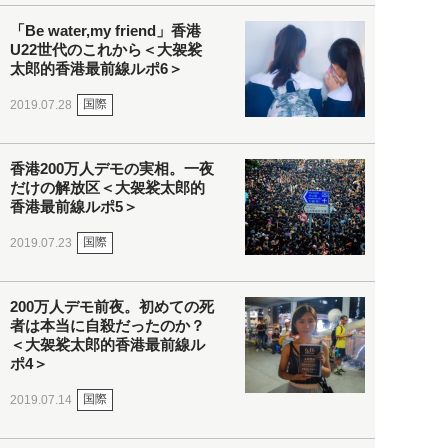
「Be water,my friend」香港
U22世代のこれから＜大袈裟
太郎的香港最前線ルポ6＞
国際
2019.07.28
香港200万人デモの実相。一夜
だけの解放区＜大袈裟太郎的
香港最前線ルポ5＞
国際
2019.07.23
200万人デモ前夜。初めての死
者は本当に自殺だったのか？
＜大袈裟太郎的香港最前線ル
ポ4＞
国際
2019.07.14