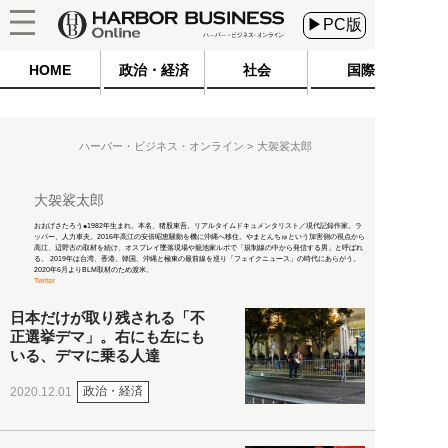
▶PC版
HOME
政治・経済
社会
国際
ハーバー・ビジネス・オンライン
大袈裟太郎
大袈裟太郎
おおげさたろう●1982年生まれ。本名、猪股東吾。リアルタイムドキュメンタリスト／現代記録作家。ラ
ッパー、人力車夫。2016年高江の安倍昭恵騒動を機に沖縄へ移住。やまとんちゅという加害側の視点から
高江、辺野古の取材を続け、オスプレイ墜落現場や籠池家ルポで「規制線の中から発信する男」と呼ばれ
る。 2019年は台湾、香港、韓国、沖縄と極東の最前線を巡り「フェイクニュース」の時代にあらがう。
2020年6月よりBLM取材のため渡米。
Twitter
日本だけが取り残される「不
正選挙デマ」。右にも左にも
いる、デマに乗る人達
政治・経済
2020.12.01