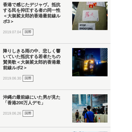
香港で感じたデジャヴ。抵抗
する民を抑圧する者の同一性
＜大袈裟太郎的香港最前線ル
ポ3＞
国際
2019.07.04
降りしきる雨の中、悲しく響
いていた抵抗する若者たちの
賛美歌＜大袈裟太郎的香港最
前線ルポ2＞
国際
2019.06.30
沖縄の最前線にいた男が見た
「香港200万人デモ」
国際
2019.06.26