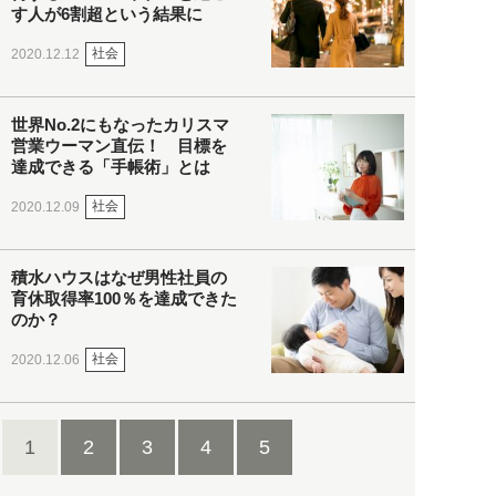
す人が6割超という結果に
社会
2020.12.12
世界No.2にもなったカリスマ
営業ウーマン直伝！ 目標を
達成できる「手帳術」とは
社会
2020.12.09
積水ハウスはなぜ男性社員の
育休取得率100％を達成できた
のか？
社会
2020.12.06
1
2
3
4
5