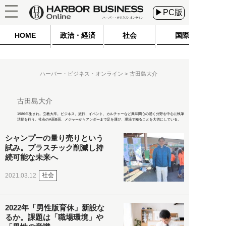
▶PC版
HOME
政治・経済
社会
国際
ハーバー・ビジネス・オンライン
古田島大介
古田島大介
1986年生まれ。立教大卒。ビジネス、旅行、イベント、カルチャーなど興味関心の湧く分野を中心に執筆
活動を行う。社会のA面B面、メジャーからアンダーまで足を運び、現場で知ることを大切にしている。
シャンプーの量り売りという
試み。プラスチック削減し持
続可能な未来へ
社会
2021.03.12
2022年「男性版育休」新設な
るか。課題は「職場環境」や