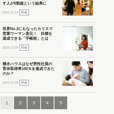
す人が6割超という結果に
社会
2020.12.12
世界No.2にもなったカリスマ
営業ウーマン直伝！ 目標を
達成できる「手帳術」とは
社会
2020.12.09
積水ハウスはなぜ男性社員の
育休取得率100％を達成できた
のか？
社会
2020.12.06
1
2
3
4
5