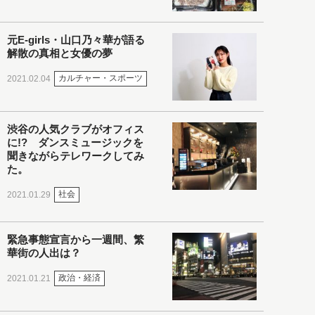
元E-girls・山口乃々華が語る
解散の真相と女優の夢
カルチャー・スポーツ
2021.02.04
渋谷の人気クラブがオフィス
に!? ダンスミュージックを
聞きながらテレワークしてみ
た。
社会
2021.01.29
緊急事態宣言から一週間、繁
華街の人出は？
政治・経済
2021.01.21