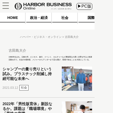
▶PC版
HOME
政治・経済
社会
国際
ハーバー・ビジネス・オンライン
古田島大介
古田島大介
1986年生まれ。立教大卒。ビジネス、旅行、イベント、カルチャーなど興味関心の湧く分野を中心に執筆
活動を行う。社会のA面B面、メジャーからアンダーまで足を運び、現場で知ることを大切にしている。
シャンプーの量り売りという
試み。プラスチック削減し持
続可能な未来へ
社会
2021.03.12
2022年「男性版育休」新設な
るか。課題は「職場環境」や