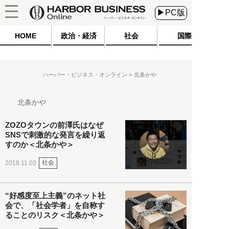
▶PC版
HOME
政治・経済
社会
国際
ハーバー・ビジネス・オンライン
北条かや
北条かや
ZOZOタウンの前澤氏はなぜ
SNSで刺激的な発言を繰り返
すのか＜北条かや＞
社会
2018.11.02
“好感度至上主義”のネット社
会で、「社会学者」を自称す
ることのリスク＜北条かや＞