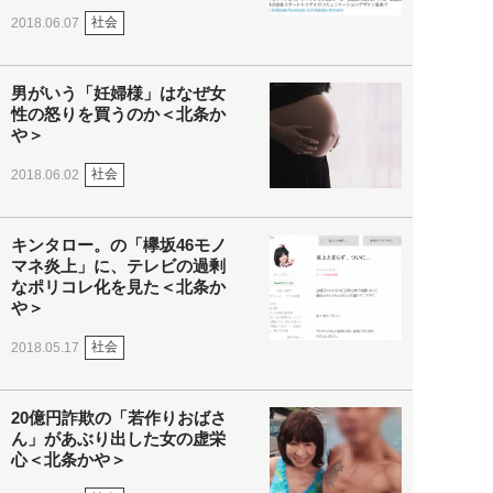
社会
2018.06.07
男がいう「妊婦様」はなぜ女
性の怒りを買うのか＜北条か
や＞
社会
2018.06.02
キンタロー。の「欅坂46モノ
マネ炎上」に、テレビの過剰
なポリコレ化を見た＜北条か
や＞
社会
2018.05.17
20億円詐欺の「若作りおばさ
ん」があぶり出した女の虚栄
心＜北条かや＞