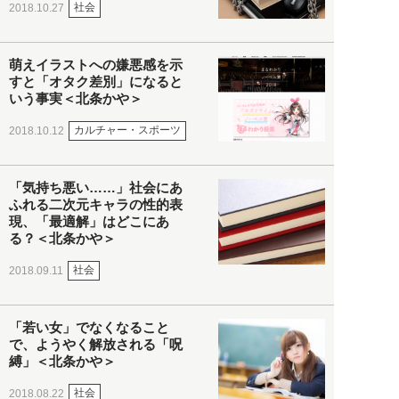
社会
2018.10.27
萌えイラストへの嫌悪感を示
すと「オタク差別」になると
いう事実＜北条かや＞
カルチャー・スポーツ
2018.10.12
「気持ち悪い……」社会にあ
ふれる二次元キャラの性的表
現、「最適解」はどこにあ
る？＜北条かや＞
社会
2018.09.11
「若い女」でなくなること
で、ようやく解放される「呪
縛」＜北条かや＞
社会
2018.08.22