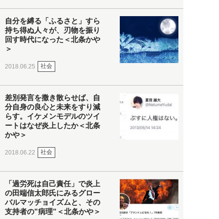
自分を縛る「ふるさと」すら
持ち得ぬ人々が、刃物を振り
回す時代になった＜北条かや
＞
社会
2018.06.25
差別発言を撒き散らせば、自
分自身の良心と未来をすり減
らす。イケメンモデルのツイ
ートはなぜ炎上したか＜北条
かや＞
社会
2018.06.22
「過労死は自己責任」で炎上
の田端信太郎氏にみるグロー
バルマッチョイズムと、その
支持者の”病理”＜北条かや＞