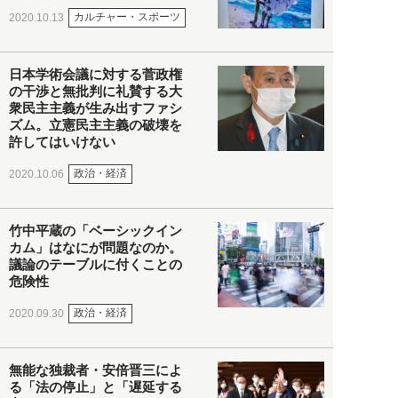
カルチャー・スポーツ
2020.10.13
日本学術会議に対する菅政権
の干渉と無批判に礼賛する大
衆民主主義が生み出すファシ
ズム。立憲民主主義の破壊を
許してはいけない
政治・経済
2020.10.06
竹中平蔵の「ベーシックイン
カム」はなにが問題なのか。
議論のテーブルに付くことの
危険性
政治・経済
2020.09.30
無能な独裁者・安倍晋三によ
る「法の停止」と「遅延する