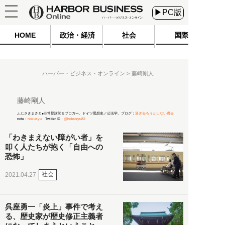
▶PC版
HOME
政治・経済
社会
国際
ハーバー・ビジネス・オンライン
藤崎剛人
藤崎剛人
ふじさきまさと●非常勤講師＆ブロガー。ドイツ思想史／公法学。ブログ：
過ぎ去ろうとしない過去
note：
hokusyu
Twitter ID：
@hokusyu82
「わきまえない障がい者」を
叩く人たちが抱く「自由への
恐怖」
社会
2021.04.27
呉座勇一「炎上」事件で考え
る、歴史家が歴史修正主義者