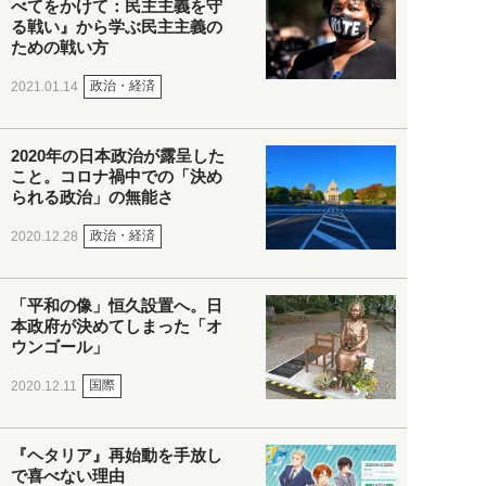
べてをかけて：民主主義を守
る戦い』から学ぶ民主主義の
ための戦い方
政治・経済
2021.01.14
2020年の日本政治が露呈した
こと。コロナ禍中での「決め
られる政治」の無能さ
政治・経済
2020.12.28
「平和の像」恒久設置へ。日
本政府が決めてしまった「オ
ウンゴール」
国際
2020.12.11
『ヘタリア』再始動を手放し
で喜べない理由