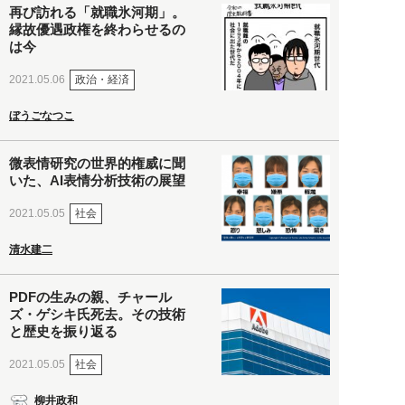
再び訪れる「就職氷河期」。
縁故優遇政権を終わらせるの
は今
政治・経済
2021.05.06
ぼうごなつこ
微表情研究の世界的権威に聞
いた、AI表情分析技術の展望
社会
2021.05.05
清水建二
PDFの生みの親、チャール
ズ・ゲシキ氏死去。その技術
と歴史を振り返る
社会
2021.05.05
柳井政和