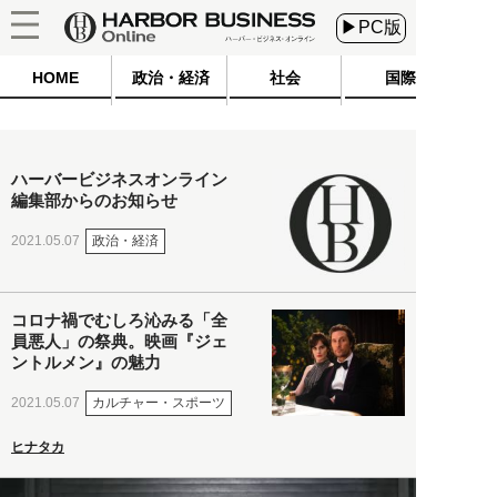
▶PC版
HOME
政治・経済
社会
国際
ハーバービジネスオンライン
編集部からのお知らせ
政治・経済
2021.05.07
コロナ禍でむしろ沁みる「全
員悪人」の祭典。映画『ジェ
ントルメン』の魅力
カルチャー・スポーツ
2021.05.07
ヒナタカ