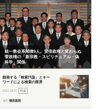
統一教会系閣僚9人。安倍政権と変わらぬ
菅政権の「新宗教・スピリチュアル・偽
科学」関係
頻発する「検索汚染」とキー
ワードによる検索の限界
社会
2021.05.07
柳井政和