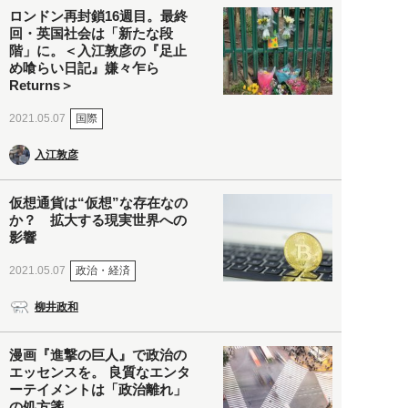
ロンドン再封鎖16週目。最終
回・英国社会は「新たな段
階」に。＜入江敦彦の『足止
め喰らい日記』嫌々乍ら
Returns＞
国際
2021.05.07
入江敦彦
仮想通貨は“仮想”な存在なの
か？ 拡大する現実世界への
影響
政治・経済
2021.05.07
柳井政和
漫画『進撃の巨人』で政治の
エッセンスを。 良質なエンタ
ーテイメントは「政治離れ」
の処方箋