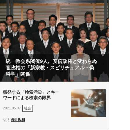
統一教会系閣僚9人。安倍政権と変わらぬ
菅政権の「新宗教・スピリチュアル・偽
科学」関係
頻発する「検索汚染」とキー
ワードによる検索の限界
社会
2021.05.07
柳井政和