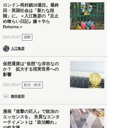
ロンドン再封鎖16週目。最終
回・英国社会は「新たな段
階」に。＜入江敦彦の『足止
め喰らい日記』嫌々乍ら
Returns＞
国際
2021.05.07
入江敦彦
仮想通貨は“仮想”な存在なの
か？ 拡大する現実世界への
影響
政治・経済
2021.05.07
柳井政和
漫画『進撃の巨人』で政治の
エッセンスを。 良質なエンタ
ーテイメントは「政治離れ」
の処方箋