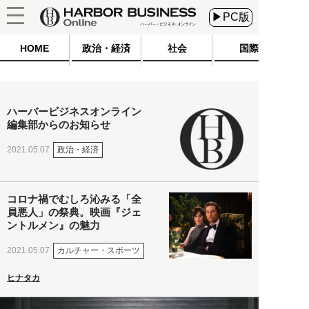
▶PC版
HOME
政治・経済
社会
国際
ハーバービジネスオンライン
編集部からのお知らせ
政治・経済
2021.05.07
コロナ禍でむしろ沁みる「全
員悪人」の祭典。映画『ジェ
ントルメン』の魅力
カルチャー・スポーツ
2021.05.07
ヒナタカ