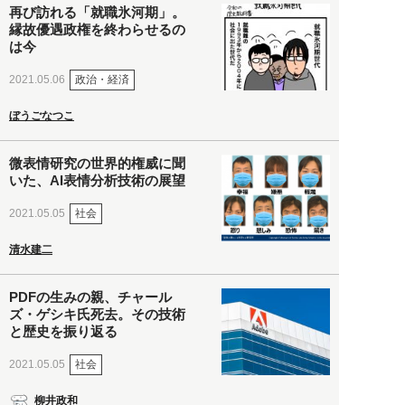
再び訪れる「就職氷河期」。
縁故優遇政権を終わらせるの
は今
政治・経済
2021.05.06
ぼうごなつこ
微表情研究の世界的権威に聞
いた、AI表情分析技術の展望
社会
2021.05.05
清水建二
PDFの生みの親、チャール
ズ・ゲシキ氏死去。その技術
と歴史を振り返る
社会
2021.05.05
柳井政和