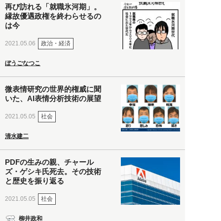
再び訪れる「就職氷河期」。
縁故優遇政権を終わらせるの
は今
政治・経済
2021.05.06
ぼうごなつこ
微表情研究の世界的権威に聞
いた、AI表情分析技術の展望
社会
2021.05.05
清水建二
PDFの生みの親、チャール
ズ・ゲシキ氏死去。その技術
と歴史を振り返る
社会
2021.05.05
柳井政和