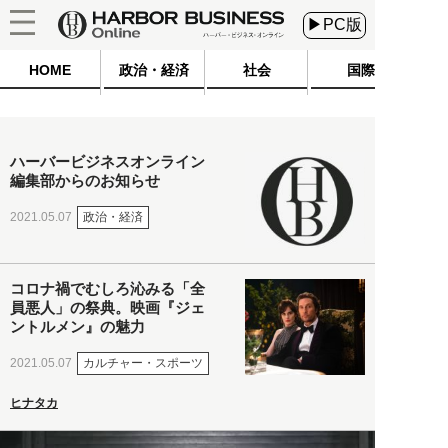
▶PC版
HOME
政治・経済
社会
国際
ハーバービジネスオンライン
編集部からのお知らせ
政治・経済
2021.05.07
コロナ禍でむしろ沁みる「全
員悪人」の祭典。映画『ジェ
ントルメン』の魅力
カルチャー・スポーツ
2021.05.07
ヒナタカ