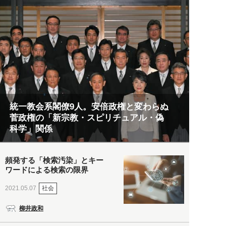
統一教会系閣僚9人。安倍政権と変わらぬ
菅政権の「新宗教・スピリチュアル・偽
科学」関係
頻発する「検索汚染」とキー
ワードによる検索の限界
社会
2021.05.07
柳井政和