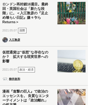
ロンドン再封鎖16週目。最終
回・英国社会は「新たな段
階」に。＜入江敦彦の『足止
め喰らい日記』嫌々乍ら
Returns＞
国際
2021.05.07
入江敦彦
仮想通貨は“仮想”な存在なの
か？ 拡大する現実世界への
影響
政治・経済
2021.05.07
柳井政和
漫画『進撃の巨人』で政治の
エッセンスを。 良質なエンタ
ーテイメントは「政治離れ」
の処方箋