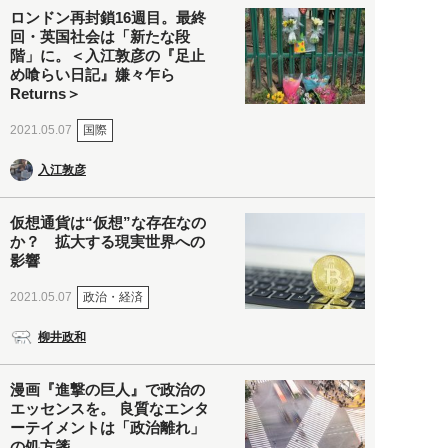
ロンドン再封鎖16週目。最終
回・英国社会は「新たな段
階」に。＜入江敦彦の『足止
め喰らい日記』嫌々乍ら
Returns＞
国際
2021.05.07
入江敦彦
仮想通貨は“仮想”な存在なの
か？ 拡大する現実世界への
影響
政治・経済
2021.05.07
柳井政和
漫画『進撃の巨人』で政治の
エッセンスを。 良質なエンタ
ーテイメントは「政治離れ」
の処方箋