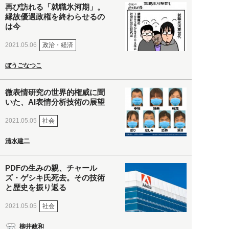
再び訪れる「就職氷河期」。
縁故優遇政権を終わらせるの
は今
政治・経済
2021.05.06
ぼうごなつこ
微表情研究の世界的権威に聞
いた、AI表情分析技術の展望
社会
2021.05.05
清水建二
PDFの生みの親、チャール
ズ・ゲシキ氏死去。その技術
と歴史を振り返る
社会
2021.05.05
柳井政和