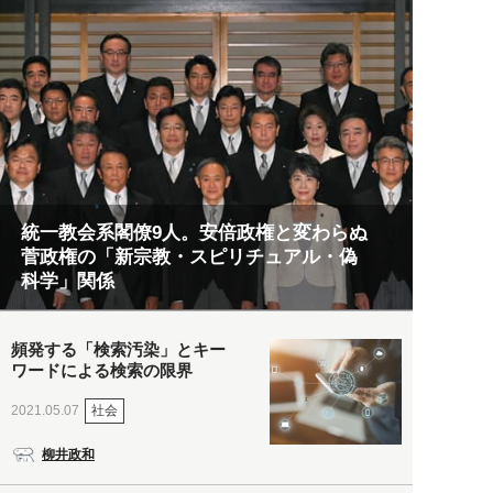
統一教会系閣僚9人。安倍政権と変わらぬ
菅政権の「新宗教・スピリチュアル・偽
科学」関係
頻発する「検索汚染」とキー
ワードによる検索の限界
社会
2021.05.07
柳井政和