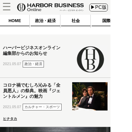
▶PC版
HOME
政治・経済
社会
国際
ハーバービジネスオンライン
編集部からのお知らせ
政治・経済
2021.05.07
コロナ禍でむしろ沁みる「全
員悪人」の祭典。映画『ジェ
ントルメン』の魅力
カルチャー・スポーツ
2021.05.07
ヒナタカ