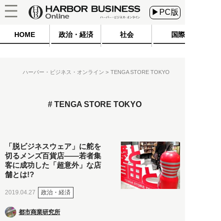
▶PC版
HOME
政治・経済
社会
国際
ハーバー・ビジネス・オンライン
TENGA STORE TOKYO
TENGA STORE TOKYO
「脱ビジネスウェア」に舵を
切るメンズ百貨店――若者集
客に成功した「超意外」な店
舗とは!?
政治・経済
2019.04.27
都市商業研究所