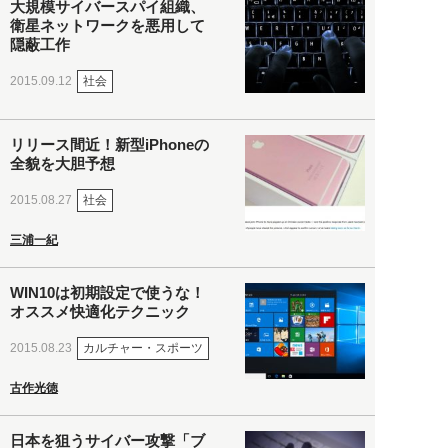
大規模サイバースパイ組織、
衛星ネットワークを悪用して
隠蔽工作
社会
2015.09.12
リリース間近！新型iPhoneの
全貌を大胆予想
社会
2015.08.27
三浦一紀
WIN10は初期設定で使うな！
オススメ快適化テクニック
カルチャー・スポーツ
2015.08.23
古作光徳
日本を狙うサイバー攻撃「ブ