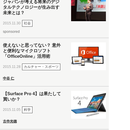
ジャパンが考える将来のデジ
タルテクノロジーが生み出す
未来とは？
社会
2015.11.30
sponsored
使えないと思ってない？ 意外
と便利なマイクロソフト
「OfficeOnline」活用術
カルチャー・スポーツ
2015.11.28
中谷 仁
【Surface Pro 4】は果たして
買いか？
科学
2015.11.05
古作光徳