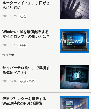
ルーターマイト」、手口がさ
らに巧妙に
社会
2015.08.22
Windows 10を無償配布する
マイクロソフトの狙いとは？
科学
2015.08.13
古作光徳
サイバーテロ発生、で爆騰す
る銘柄ベスト5
政治・経済
2015.07.07
仮想プリンターを搭載する
Win10時代のPDF活用術