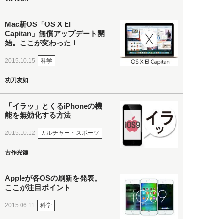
Mac新OS「OS X El
Capitan」無償アップデート開
始。ここが変わった！
科学
2015.10.15
功刀友如
「イラッ」とくるiPhoneの機
能を無効化する方法
カルチャー・スポーツ
2015.10.12
古作光徳
Appleが各OSの刷新を発表。
ここが注目ポイント
科学
2015.06.11