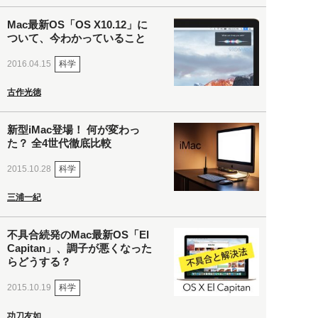
Mac最新OS「OS X10.12」に
ついて、今わかっていること
科学
2016.04.15
古作光徳
新型iMac登場！ 何が変わっ
た？ 全4世代徹底比較
科学
2015.10.28
三浦一紀
不具合続発のMac最新OS「El
Capitan」、調子が悪くなった
らどうする？
科学
2015.10.19
功刀友如